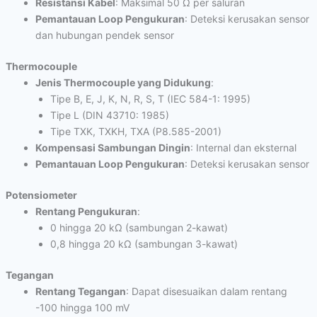
Resistansi Kabel
: Maksimal 50 Ω per saluran
Pemantauan Loop Pengukuran
: Deteksi kerusakan sensor
dan hubungan pendek sensor
Thermocouple
Jenis Thermocouple yang Didukung
:
Tipe B, E, J, K, N, R, S, T (IEC 584-1: 1995)
Tipe L (DIN 43710: 1985)
Tipe TXK, TXKH, TXA (P8.585-2001)
Kompensasi Sambungan Dingin
: Internal dan eksternal
Pemantauan Loop Pengukuran
: Deteksi kerusakan sensor
Potensiometer
Rentang Pengukuran
:
0 hingga 20 kΩ (sambungan 2-kawat)
0,8 hingga 20 kΩ (sambungan 3-kawat)
Tegangan
Rentang Tegangan
: Dapat disesuaikan dalam rentang
-100 hingga 100 mV