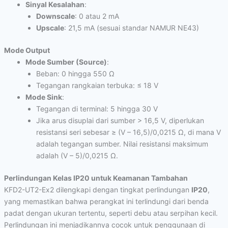
Sinyal Kesalahan
:
Downscale
: 0 atau 2 mA
Upscale
: 21,5 mA (sesuai standar NAMUR NE43)
Mode Output
Mode Sumber (Source)
:
Beban: 0 hingga 550 Ω
Tegangan rangkaian terbuka: ≤ 18 V
Mode Sink
:
Tegangan di terminal: 5 hingga 30 V
Jika arus disuplai dari sumber > 16,5 V, diperlukan
resistansi seri sebesar ≥ (V – 16,5)/0,0215 Ω, di mana V
adalah tegangan sumber. Nilai resistansi maksimum
adalah (V – 5)/0,0215 Ω.
Perlindungan Kelas IP20 untuk Keamanan Tambahan
KFD2-UT2-Ex2 dilengkapi dengan tingkat perlindungan
IP20
,
yang memastikan bahwa perangkat ini terlindungi dari benda
padat dengan ukuran tertentu, seperti debu atau serpihan kecil.
Perlindungan ini menjadikannya cocok untuk penggunaan di