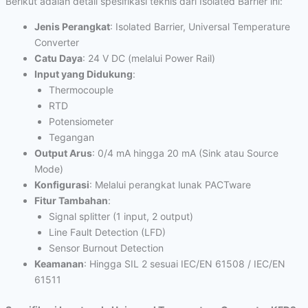
Berikut adalah detail spesifikasi teknis dari Isolated Barrier ini:
Jenis Perangkat
: Isolated Barrier, Universal Temperature
Converter
Catu Daya
: 24 V DC (melalui Power Rail)
Input yang Didukung
:
Thermocouple
RTD
Potensiometer
Tegangan
Output Arus
: 0/4 mA hingga 20 mA (Sink atau Source
Mode)
Konfigurasi
: Melalui perangkat lunak PACTware
Fitur Tambahan
:
Signal splitter (1 input, 2 output)
Line Fault Detection (LFD)
Sensor Burnout Detection
Keamanan
: Hingga SIL 2 sesuai IEC/EN 61508 / IEC/EN
61511