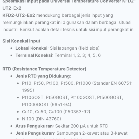
Spesifikasi Input pada Universal Temperature Converter KFD2-
UT2-Ex2
KFD2-UT2-Ex2
mendukung berbagai jenis input yang
memungkinkan perangkat ini digunakan dalam berbagai situasi
industri. Berikut adalah detail teknis untuk sisi input perangkat ini:
Sisi Koneksi Input
Lokasi Koneksi
: Sisi lapangan (field side)
Terminal Koneksi
: Terminal 1, 2, 3; 4, 5, 6
RTD (Resistance Temperature Detector)
Jenis RTD yang Didukung
:
Pt10, Pt50, Pt100, Pt500, Pt1000 (Standar EN 60751:
1995)
Pt10GOST, Pt50GOST, Pt100GOST, Pt500GOST,
Pt1000GOST (6651-94)
Cu10, Cu50, Cu100 (P50353-92)
Ni100 (DIN 43760)
Arus Pengukuran
: Sekitar 200 µA untuk RTD
Jenis Pengukuran
: Sambungan 2-kawat atau 3-kawat