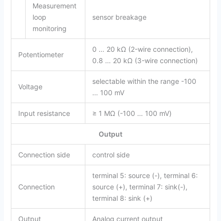
Measurement
loop
sensor breakage
monitoring
0 … 20 kΩ (2-wire connection),
Potentiometer
0.8 … 20 kΩ (3-wire connection)
selectable within the range -100
Voltage
… 100 mV
Input resistance
≥ 1 MΩ (-100 … 100 mV)
Output
Connection side
control side
terminal 5: source (-), terminal 6:
Connection
source (+), terminal 7: sink(-),
terminal 8: sink (+)
Output
Analog current output