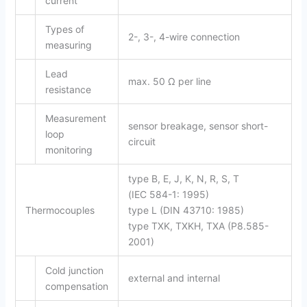
current
Types of
2-, 3-, 4-wire connection
measuring
Lead
max. 50 Ω per line
resistance
Measurement
sensor breakage, sensor short-
loop
circuit
monitoring
type B, E, J, K, N, R, S, T
(IEC 584-1: 1995)
Thermocouples
type L (DIN 43710: 1985)
type TXK, TXKH, TXA (P8.585-
2001)
Cold junction
external and internal
compensation