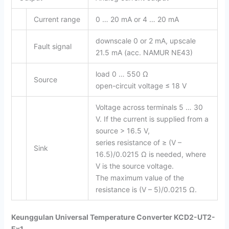
Current range
0 … 20 mA or 4 … 20 mA
downscale 0 or 2 mA, upscale
Fault signal
21.5 mA (acc. NAMUR NE43)
load 0 … 550 Ω
Source
open-circuit voltage ≤ 18 V
Voltage across terminals 5 … 30
V. If the current is supplied from a
source > 16.5 V,
series resistance of ≥ (V –
Sink
16.5)/0.0215 Ω is needed, where
V is the source voltage.
The maximum value of the
resistance is (V – 5)/0.0215 Ω.
Keunggulan Universal Temperature Converter KCD2-UT2-
Ex1