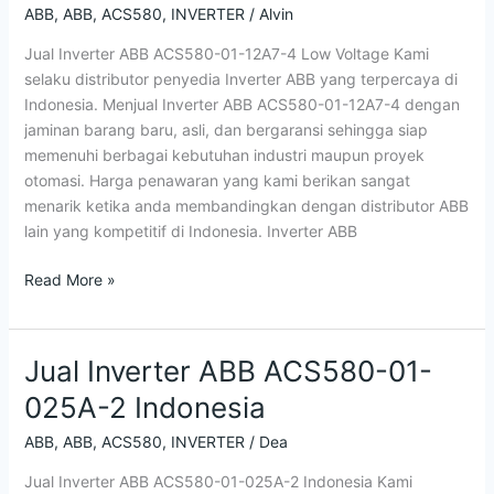
ACS580-
ABB
,
ABB
,
ACS580
,
INVERTER
/
Alvin
01-
Jual Inverter ABB ACS580-01-12A7-4 Low Voltage Kami
12A7-
selaku distributor penyedia Inverter ABB yang terpercaya di
4
Indonesia. Menjual Inverter ABB ACS580-01-12A7-4 dengan
Low
jaminan barang baru, asli, dan bergaransi sehingga siap
Voltage
memenuhi berbagai kebutuhan industri maupun proyek
otomasi. Harga penawaran yang kami berikan sangat
menarik ketika anda membandingkan dengan distributor ABB
lain yang kompetitif di Indonesia. Inverter ABB
Read More »
Jual Inverter ABB ACS580-01-
Jual
Inverter
025A-2 Indonesia
ABB
ACS580-
ABB
,
ABB
,
ACS580
,
INVERTER
/
Dea
01-
Jual Inverter ABB ACS580-01-025A-2 Indonesia Kami
025A-