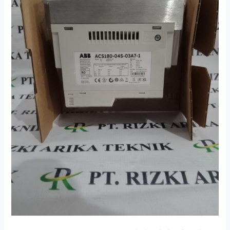
03A7-
1
Machinery
Drive
Module