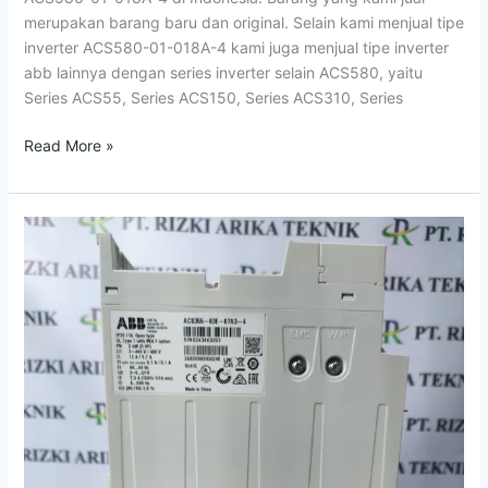
KW
merupakan barang baru dan original. Selain kami menjual tipe
3
inverter ACS580-01-018A-4 kami juga menjual tipe inverter
PHASE
abb lainnya dengan series inverter selain ACS580, yaitu
17
Series ACS55, Series ACS150, Series ACS310, Series
AMPER
Read More »
Jual
ACS355-
03E-
07A3-
4
ABB
Inverter
3Phase
–
3Kw
–