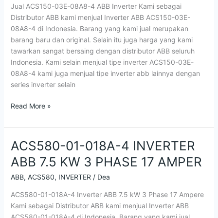
Jual ACS150-03E-08A8-4 ABB Inverter Kami sebagai
ABB
Distributor ABB kami menjual Inverter ABB ACS150-03E-
Inverter
08A8-4 di Indonesia. Barang yang kami jual merupakan
3P
barang baru dan original. Selain itu juga harga yang kami
4Kw
tawarkan sangat bersaing dengan distributor ABB seluruh
5Hp
Indonesia. Kami selain menjual tipe inverter ACS150-03E-
08A8-4 kami juga menjual tipe inverter abb lainnya dengan
series inverter selain
Read More »
ACS580-01-018A-4 INVERTER
ACS580-
01-
ABB 7.5 KW 3 PHASE 17 AMPER
018A-
4
ABB
,
ACS580
,
INVERTER
/
Dea
INVERTER
ACS580-01-018A-4 Inverter ABB 7.5 kW 3 Phase 17 Ampere
ABB
Kami sebagai Distributor ABB kami menjual Inverter ABB
7.5
ACS580-01-018A-4 di Indonesia. Barang yang kami jual