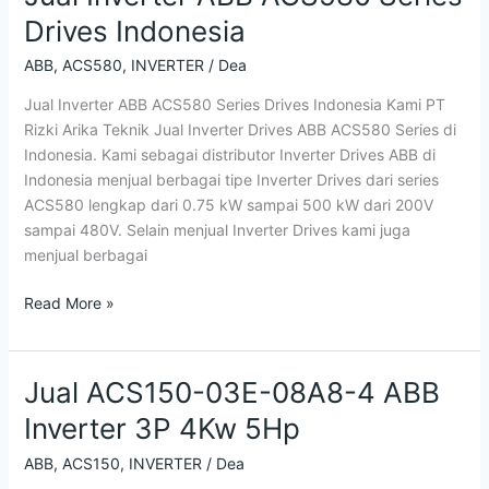
Drives Indonesia
ABB
,
ACS580
,
INVERTER
/
Dea
Jual Inverter ABB ACS580 Series Drives Indonesia Kami PT
Rizki Arika Teknik Jual Inverter Drives ABB ACS580 Series di
Indonesia. Kami sebagai distributor Inverter Drives ABB di
Indonesia menjual berbagai tipe Inverter Drives dari series
ACS580 lengkap dari 0.75 kW sampai 500 kW dari 200V
sampai 480V. Selain menjual Inverter Drives kami juga
menjual berbagai
Read More »
Jual ACS150-03E-08A8-4 ABB
Jual
ACS150-
Inverter 3P 4Kw 5Hp
03E-
08A8-
ABB
,
ACS150
,
INVERTER
/
Dea
4