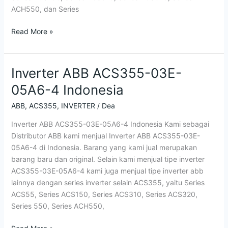
ACH550, dan Series
Read More »
Inverter ABB ACS355-03E-
Inverter
ABB
05A6-4 Indonesia
ACS355-
03E-
ABB
,
ACS355
,
INVERTER
/
Dea
05A6-
Inverter ABB ACS355-03E-05A6-4 Indonesia Kami sebagai
4
Distributor ABB kami menjual Inverter ABB ACS355-03E-
Indonesia
05A6-4 di Indonesia. Barang yang kami jual merupakan
barang baru dan original. Selain kami menjual tipe inverter
ACS355-03E-05A6-4 kami juga menjual tipe inverter abb
lainnya dengan series inverter selain ACS355, yaitu Series
ACS55, Series ACS150, Series ACS310, Series ACS320,
Series 550, Series ACH550,