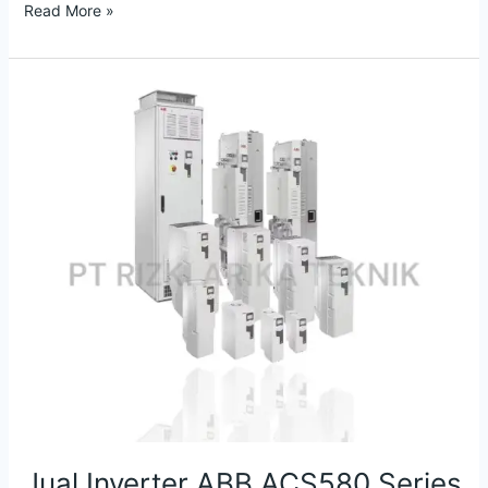
Read More »
Jual
Inverter
ABB
ACS580
Series
Drives
Indonesia
Jual Inverter ABB ACS580 Series