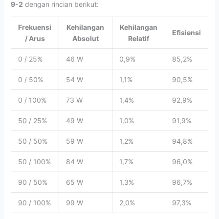
9-2
dengan rincian berikut:
Frekuensi
Kehilangan
Kehilangan
Efisiensi
/ Arus
Absolut
Relatif
0 / 25%
46 W
0,9%
85,2%
0 / 50%
54 W
1,1%
90,5%
0 / 100%
73 W
1,4%
92,9%
50 / 25%
49 W
1,0%
91,9%
50 / 50%
59 W
1,2%
94,8%
50 / 100%
84 W
1,7%
96,0%
90 / 50%
65 W
1,3%
96,7%
90 / 100%
99 W
2,0%
97,3%