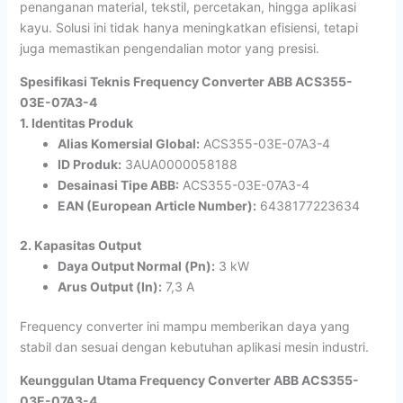
penanganan material, tekstil, percetakan, hingga aplikasi
kayu. Solusi ini tidak hanya meningkatkan efisiensi, tetapi
juga memastikan pengendalian motor yang presisi.
Spesifikasi Teknis Frequency Converter ABB ACS355-
03E-07A3-4
1. Identitas Produk
Alias Komersial Global:
ACS355-03E-07A3-4
ID Produk:
3AUA0000058188
Desainasi Tipe ABB:
ACS355-03E-07A3-4
EAN (European Article Number):
6438177223634
2. Kapasitas Output
Daya Output Normal (Pn):
3 kW
Arus Output (In):
7,3 A
Frequency converter ini mampu memberikan daya yang
stabil dan sesuai dengan kebutuhan aplikasi mesin industri.
Keunggulan Utama Frequency Converter ABB ACS355-
03E-07A3-4