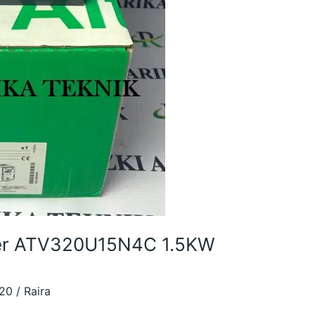
ider ATV320U15N4C 1.5KW
320
/
Raira