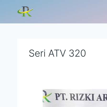
Lewati
ke
konten
Seri ATV 320
Jual
Inverter
Schneider