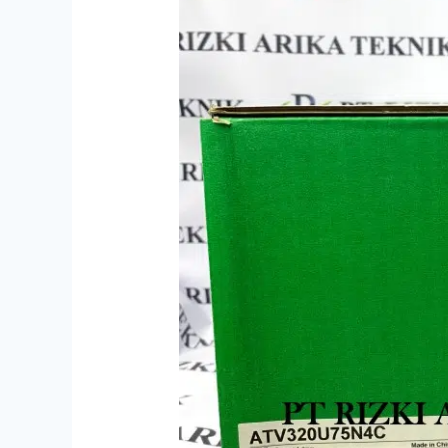
Schneider
ATV320U75N4C
7.5kW
Indonesia