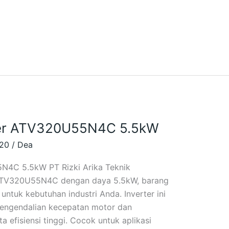
ider ATV320U55N4C 5.5kW
320
/
Dea
5N4C 5.5kW PT Rizki Arika Teknik
 ATV320U55N4C dengan daya 5.5kW, barang
 untuk kebutuhan industri Anda. Inverter ini
engendalian kecepatan motor dan
a efisiensi tinggi. Cocok untuk aplikasi