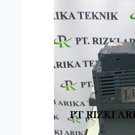
ATV320U15N4C
1.5KW
Indonesia