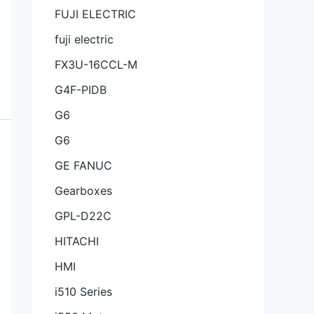
FUJI ELECTRIC
fuji electric
FX3U-16CCL-M
G4F-PIDB
G6
G6
GE FANUC
Gearboxes
GPL-D22C
HITACHI
HMI
i510 Series