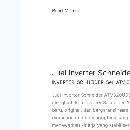
Read More »
Jual Inverter Schne
Jual
Inverter
INVERTER
,
SCHNEIDER
,
Seri ATV 
Schneider
ATV320U55N4C
Jual Inverter Schneider ATV320U5
5.5kW
menghadirkan Inverter Schneider
baru, original, dan bergaransi resmi
dirancang untuk mengoptimalkan p
menawarkan kinerja yang stabil sert