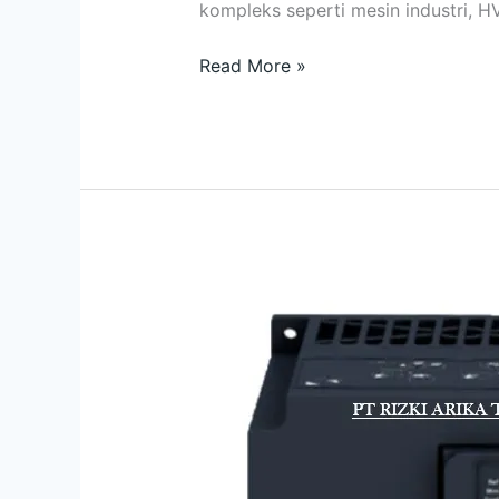
kompleks seperti mesin industri, HV
Read More »
Jual
Inverter
Schneider
ATV320U40N4C
Indonesia