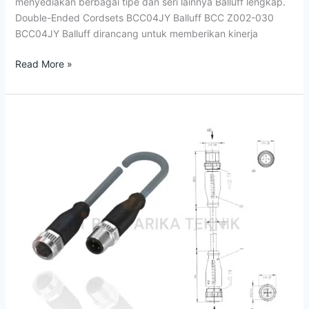
menyediakan berbagai tipe dan seri lainnya Balluff lengkap.
Double-Ended Cordsets BCC04JY Balluff BCC Z002-030
BCC04JY Balluff dirancang untuk memberikan kinerja
Read More »
Jual
Double-
Ended
Cordsets
Balluff
BCC0AY6