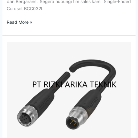
dan Bergaransi. Segera hubungi tim sales kami. Single-Ended
Cordset BCC032L
Read More »
Jual
Double
Ended
Cordsets
Balluff
BCC0C00
Indonesia