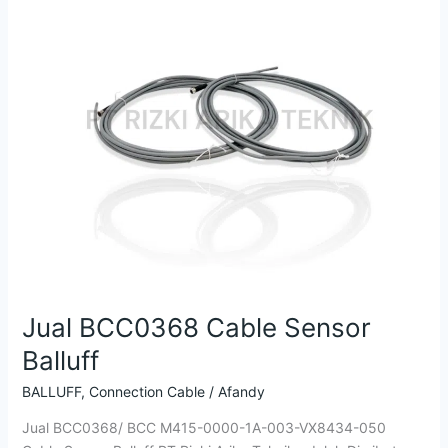
Jual
BCC0368
Cable
Sensor
Balluff
Jual BCC0368 Cable Sensor
Balluff
BALLUFF
,
Connection Cable
/
Afandy
Jual BCC0368/ BCC M415-0000-1A-003-VX8434-050