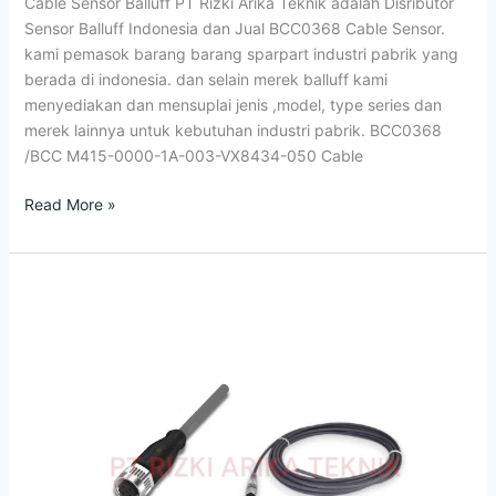
Cable Sensor Balluff PT Rizki Arika Teknik adalah Disributor
Sensor Balluff Indonesia dan Jual BCC0368 Cable Sensor.
kami pemasok barang barang sparpart industri pabrik yang
berada di indonesia. dan selain merek balluff kami
menyediakan dan mensuplai jenis ,model, type series dan
merek lainnya untuk kebutuhan industri pabrik. BCC0368
/BCC M415-0000-1A-003-VX8434-050 Cable
Read More »
Jual
BCC0367
Cables
Unshielded
Balluff