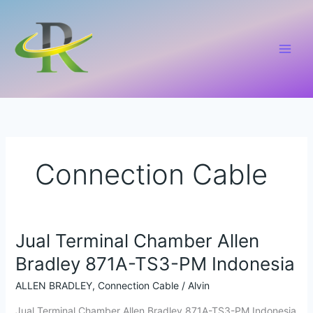
Lewati
ke
konten
Connection Cable
Jual Terminal Chamber Allen
Jual
Terminal
Bradley 871A-TS3-PM Indonesia
Chamber
Allen
ALLEN BRADLEY
,
Connection Cable
/
Alvin
Bradley
Jual Terminal Chamber Allen Bradley 871A-TS3-PM Indonesia