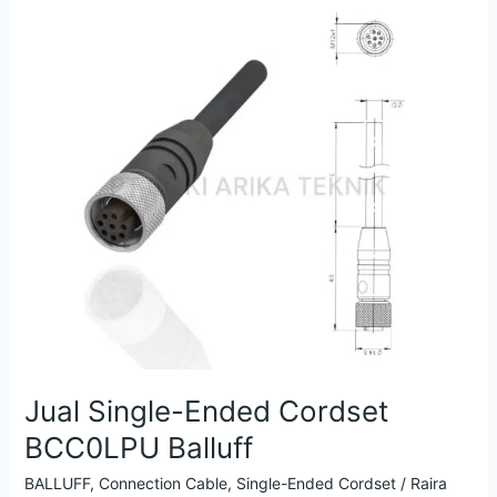
Jual
Single-
Ended
Cordset
BCC0LPU
Balluff
Jual Single-Ended Cordset
BCC0LPU Balluff
BALLUFF
,
Connection Cable
,
Single-Ended Cordset
/
Raira