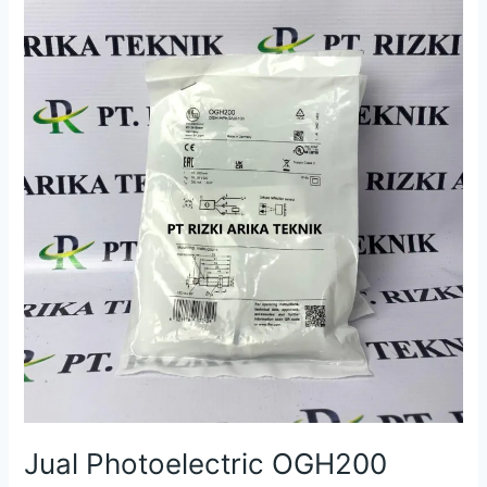
OGH200
OGH-
HPKG/US100
IFM
Sensor
Jual Photoelectric OGH200