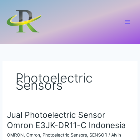
Lewati
ke
konten
Photoelectric
Sensors
Jual Photoelectric Sensor
Jual
Photoelectric
Omron E3JK-DR11-C Indonesia
Sensor
Omron
OMRON
,
Omron
,
Photoelectric Sensors
,
SENSOR
/
Alvin