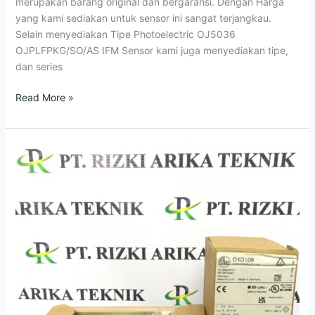
merupakan barang original dan bergaransi. Dengan Harga
yang kami sediakan untuk sensor ini sangat terjangkau.
Selain menyediakan Tipe Photoelectric OJ5036
OJPLFPKG/SO/AS IFM Sensor kami juga menyediakan tipe,
dan series
Read More »
Jual
Photoelectric
O1D108
O1DLF3KG/IO-
LINK
IFM
Sensor