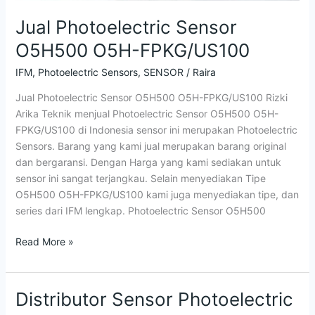
Jual Photoelectric Sensor
O5H500 O5H-FPKG/US100
IFM
,
Photoelectric Sensors
,
SENSOR
/
Raira
Jual Photoelectric Sensor O5H500 O5H-FPKG/US100 Rizki
Arika Teknik menjual Photoelectric Sensor O5H500 O5H-
FPKG/US100 di Indonesia sensor ini merupakan Photoelectric
Sensors. Barang yang kami jual merupakan barang original
dan bergaransi. Dengan Harga yang kami sediakan untuk
sensor ini sangat terjangkau. Selain menyediakan Tipe
O5H500 O5H-FPKG/US100 kami juga menyediakan tipe, dan
series dari IFM lengkap. Photoelectric Sensor O5H500
Read More »
Distributor Sensor Photoelectric
Distributor
Sensor