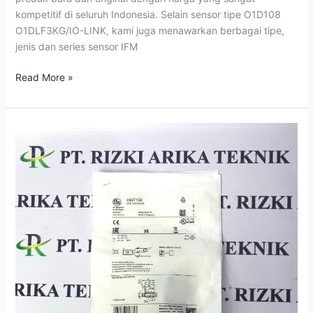
kompetitif di seluruh Indonesia. Selain sensor tipe O1D108
O1DLF3KG/IO-LINK, kami juga menawarkan berbagai tipe,
jenis dan series sensor IFM
Read More »
Jual
Photoelectric
OGT102
OGT-
HNKG/US
IFM
Sensor