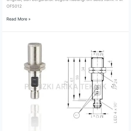
OF5012
Read More »
Jual
Photoelectric
Sensor
OGH500
IFM
OGH-
FPKG/US100