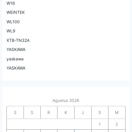
W16
WEINTEK
WL100
WL9
XTB-TN32A
YASKAWA
yaskawa
YASKAWA
Agustus 2026
S
S
R
K
J
S
M
1
2