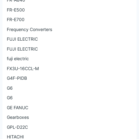
FR-E500
FR-E700
Frequency Converters
FUJI ELECTRIC
FUJI ELECTRIC
fuji electric
FX3U-16CCL-M
G4F-PIDB
G6
G6
GE FANUC
Gearboxes
GPL-D22C
HITACHI