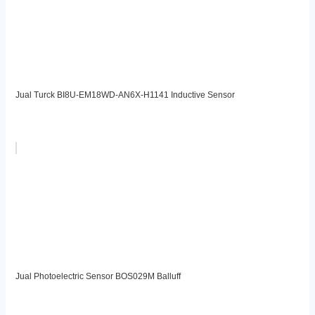
Jual Turck BI8U-EM18WD-AN6X-H1141 Inductive Sensor
Jual Photoelectric Sensor BOS029M Balluff