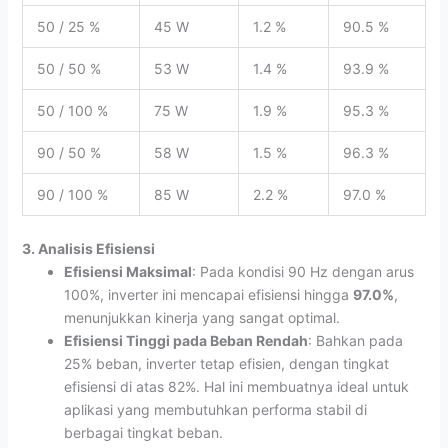
50 / 25 %
45 W
1.2 %
90.5 %
50 / 50 %
53 W
1.4 %
93.9 %
50 / 100 %
75 W
1.9 %
95.3 %
90 / 50 %
58 W
1.5 %
96.3 %
90 / 100 %
85 W
2.2 %
97.0 %
3. Analisis Efisiensi
Efisiensi Maksimal
: Pada kondisi 90 Hz dengan arus
100%, inverter ini mencapai efisiensi hingga
97.0%
,
menunjukkan kinerja yang sangat optimal.
Efisiensi Tinggi pada Beban Rendah
: Bahkan pada
25% beban, inverter tetap efisien, dengan tingkat
efisiensi di atas 82%. Hal ini membuatnya ideal untuk
aplikasi yang membutuhkan performa stabil di
berbagai tingkat beban.