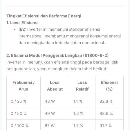
Tingkat Efisiensi dan Performa Energi
1. Level Efisiensi
IE2
: Inverter ini memenuhi standar efisiensi
internasional, membantu mengurangi konsumsi energi
dan meningkatkan keberlanjutan operasional.
2. Efisiensi Modul Penggerak Lengkap (61800-9-2)
Inverter ini menunjukkan efisiensi tinggi pada berbagai titik
pengoperasian, yang dirangkum dalam tabel berikut:
Frekuensi /
Loss
Loss
Efisiensi
Arus
Absolut
Relatif
(%)
0 / 25 %
43 W
1.1 %
82.8 %
0 / 50 %
49 W
1.3 %
88.9 %
0 / 100 %
67 W
1.7 %
91.7 %