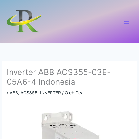
Lewati
ke
konten
Inverter ABB ACS355-03E-
05A6-4 Indonesia
/
ABB
,
ACS355
,
INVERTER
/ Oleh
Dea