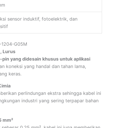
mm
si sensor induktif, fotoelektrik, dan
itif
OL-1204-G05M
, Lurus
pin yang didesain khusus untuk aplikasi
kan koneksi yang handal dan tahan lama,
ang keras.
Kimia
erikan perlindungan ekstra sehingga kabel ini
ngkungan industri yang sering terpapar bahan
25 mm²
sebesar 0,25 mm², kabel ini juga memberikan