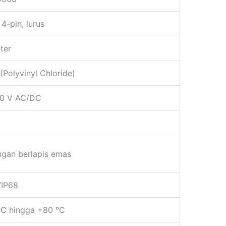
4-pin, lurus
ter
(Polyvinyl Chloride)
0 V AC/DC
ngan berlapis emas
/IP68
°C hingga +80 °C