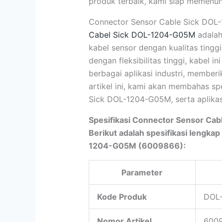
produk terbaik, kami siap memenuhi
Connector Sensor Cable Sick DO
Cabel Sick DOL-1204-G05M
adalah
kabel sensor dengan kualitas tingg
dengan fleksibilitas tinggi, kabel 
berbagai aplikasi industri, memberi
artikel ini, kami akan membahas sp
Sick DOL-1204-G05M, serta aplikasi-
Spesifikasi Connector Sensor C
Berikut adalah spesifikasi lengka
1204-G05M (6009866):
Parameter
Kode Produk
DOL
Nomor Artikel
600