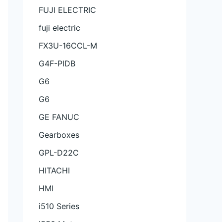
FUJI ELECTRIC
fuji electric
FX3U-16CCL-M
G4F-PIDB
G6
G6
GE FANUC
Gearboxes
GPL-D22C
HITACHI
HMI
i510 Series