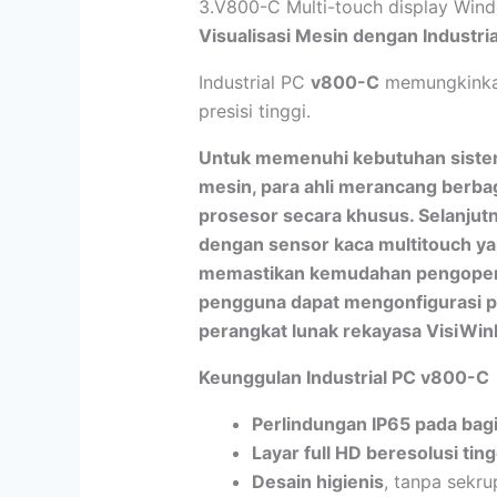
3.V800-C Multi-touch display Windo
Visualisasi Mesin dengan Industri
Industrial PC
v800-C
memungkinkan
presisi tinggi.
Untuk memenuhi kebutuhan sistem
mesin, para ahli merancang berbag
prosesor secara khusus. Selanjut
dengan sensor kaca multitouch y
memastikan kemudahan pengoperasi
pengguna dapat mengonfigurasi pe
perangkat lunak rekayasa VisiWi
Keunggulan Industrial PC v800-C
Perlindungan IP65 pada bag
Layar full HD beresolusi ting
Desain higienis
, tanpa sekru