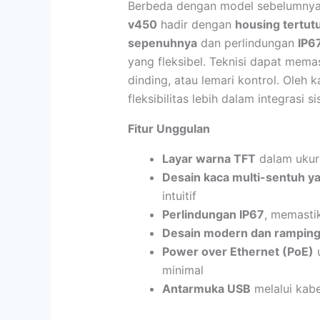
Berbeda dengan model sebelumnya
v450
hadir dengan
housing tertut
sepenuhnya
dan perlindungan
IP6
yang fleksibel. Teknisi dapat mem
dinding, atau lemari kontrol. Oleh
fleksibilitas lebih dalam integrasi s
Fitur Unggulan
Layar warna TFT
dalam uku
Desain kaca multi-sentuh y
intuitif
Perlindungan IP67
, memasti
Desain modern dan rampin
Power over Ethernet (PoE)
u
minimal
Antarmuka USB
melalui kabe