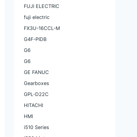
FUJI ELECTRIC
fuji electric
FX3U-16CCL-M
G4F-PIDB
G6
G6
GE FANUC
Gearboxes
GPL-D22C
HITACHI
HMI
i510 Series