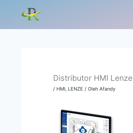
Lewati
ke
konten
Distributor HMI Lenze
/
HMI
,
LENZE
/ Oleh
Afandy