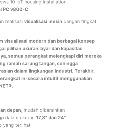
ws 10 IoT housing installation
al PC v800-C
 realisasi
visualisasi mesin
dengan tingkat
 visualisasi modern dan berbagai konsep
ai pilihan ukuran layar dan kapasitas
nya, semua perangkat melengkapi diri mereka
ang ramah sarung tangan, sehingga
an dalam lingkungan industri. Terakhir,
rangkat ini secara intuitif menggunakan
nNET®.
ian depan
, mudah dibersihkan
gi
dalam ukuran
17,3” dan 24”
p yang terlihat