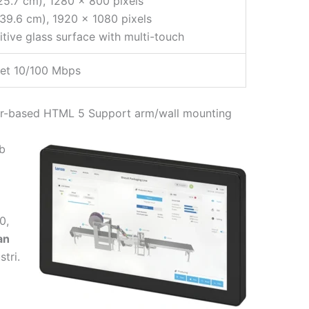
(25.7 cm), 1280 x 800 pixels
(39.6 cm), 1920 x 1080 pixels
tive glass surface with multi-touch
net 10/100 Mbps
er-based HTML 5 Support arm/wall mounting
b
0,
an
stri.