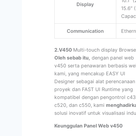
10.1″ 
Display
15.6″ 
Capaci
Communication
Ether
2.V450
Multi-touch display Brows
Oleh sebab itu,
dengan panel web
v450 serta penawaran berbasis we
kami, yang mencakup EASY UI
Designer sebagai alat perencanaan
proyek dan FAST UI Runtime yang
kompatibel dengan pengontrol c43
c520, dan c550, kami
menghadirk
solusi inovatif untuk visualisasi indu
Keunggulan Panel Web v450