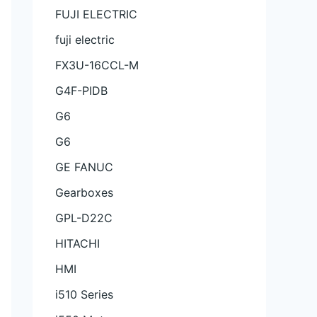
FUJI ELECTRIC
fuji electric
FX3U-16CCL-M
G4F-PIDB
G6
G6
GE FANUC
Gearboxes
GPL-D22C
HITACHI
HMI
i510 Series