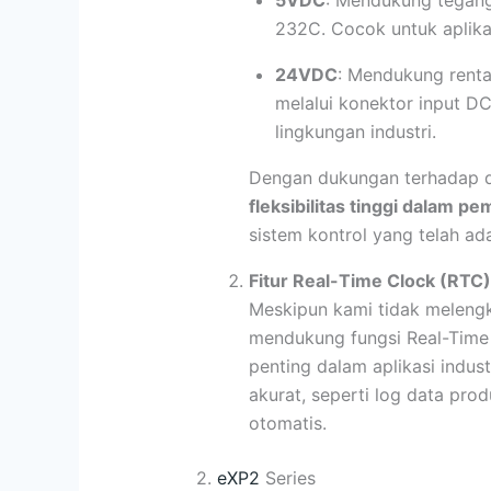
5VDC
: Mendukung teganga
232C. Cocok untuk aplikas
24VDC
: Mendukung renta
melalui konektor input DC
lingkungan industri.
Dengan dukungan terhadap du
fleksibilitas tinggi dalam p
sistem kontrol yang telah ad
Fitur Real-Time Clock (RTC)
Meskipun kami tidak meleng
mendukung fungsi Real-Time
penting dalam aplikasi indu
akurat, seperti log data pro
otomatis.
2.
eXP2
Series