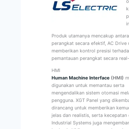
o
k
p
i
Produk utamanya mencakup antara 
perangkat secara efektif, AC Driv
memberikan kontrol presisi terha
pemantauan perangkat secara real-
HMI
Human Machine Interface
(HMI)
me
digunakan untuk memantau serta
mengendalikan sistem otomasi melal
pengguna. XGT Panel yang dikemb
dirancang untuk memberikan kemud
jelas dan realistis, serta kecepat
Industrial Systems juga mengemba