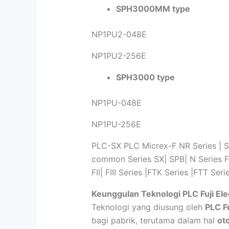
SPH3000MM type
NP1PU2-048E
NP1PU2-256E
SPH3000 type
NP1PU-048E
NP1PU-256E
PLC-SX PLC Micrex-F NR Series | SP
common Series SX| SPB| N Series F
FII| FIII Series |FTK Series |FTT Ser
Keunggulan Teknologi PLC Fuji Ele
Teknologi yang diusung oleh
PLC Fu
bagi pabrik, terutama dalam hal
ot