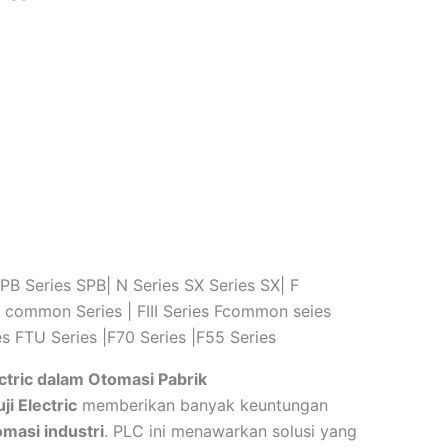
B Series SPB| N Series SX Series SX| F
 common Series | FIII Series Fcommon seies
ies FTU Series |F70 Series |F55 Series
ctric dalam Otomasi Pabrik
ji Electric
memberikan banyak keuntungan
omasi industri
. PLC ini menawarkan solusi yang