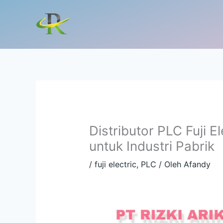
Lewati
ke
konten
Distributor PLC Fuji E
untuk Industri Pabrik
/
fuji electric
,
PLC
/ Oleh
Afandy