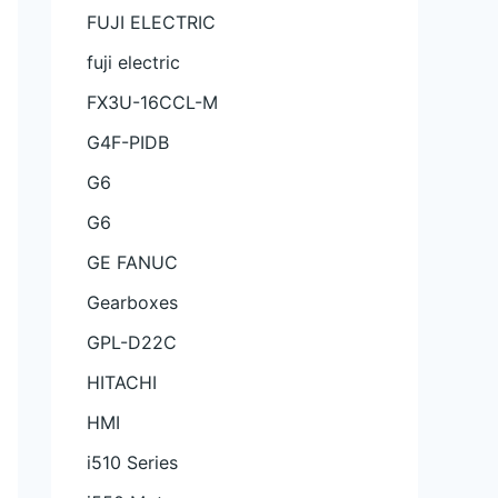
FUJI ELECTRIC
fuji electric
FX3U-16CCL-M
G4F-PIDB
G6
G6
GE FANUC
Gearboxes
GPL-D22C
HITACHI
HMI
i510 Series