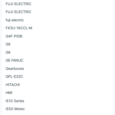
FUJI ELECTRIC
FUJI ELECTRIC
fuji electric
FX3U-16CCL-M
G4F-PIDB
G6
G6
GE FANUC
Gearboxes
GPL-D22C
HITACHI
HMI
i510 Series
i550 Motec