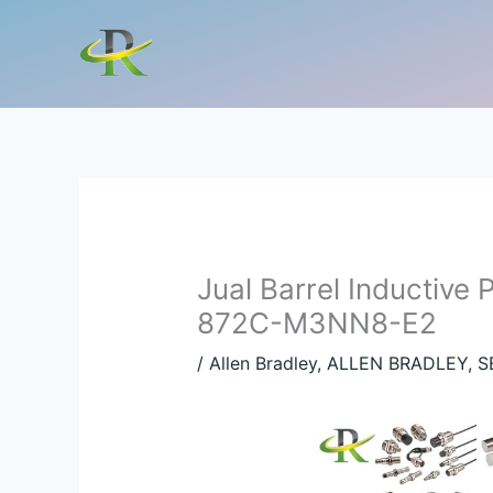
Lewati
ke
konten
Jual Barrel Inductive 
872C-M3NN8-E2
/
Allen Bradley
,
ALLEN BRADLEY
,
S