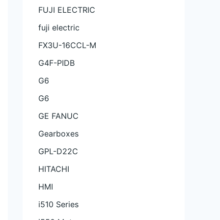
FUJI ELECTRIC
fuji electric
FX3U-16CCL-M
G4F-PIDB
G6
G6
GE FANUC
Gearboxes
GPL-D22C
HITACHI
HMI
i510 Series