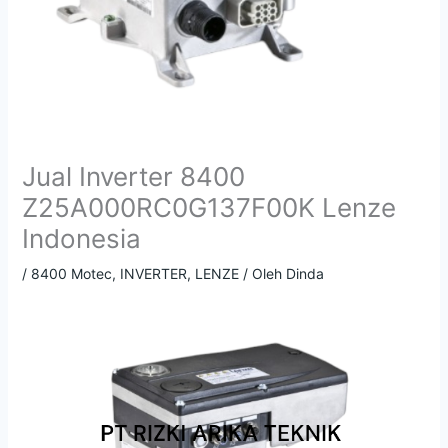
Jual Inverter 8400
Z25A000RC0G137F00K Lenze
Indonesia
/
8400 Motec
,
INVERTER
,
LENZE
/ Oleh
Dinda