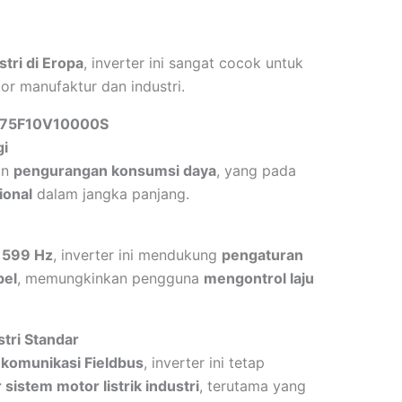
stri di Eropa
, inverter ini sangat cocok untuk
or manufaktur dan industri.
E175F10V10000S
gi
an
pengurangan konsumsi daya
, yang pada
ional
dalam jangka panjang.
a 599 Hz
, inverter ini mendukung
pengaturan
bel
, memungkinkan pengguna
mengontrol laju
tri Standar
 komunikasi Fieldbus
, inverter ini tetap
sistem motor listrik industri
, terutama yang