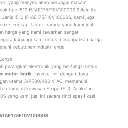
utor yang menyediakan berbagai macam
asuk tipe i510 I51AE175F10V10000S
Selain itu
n Jenis i510 I51AE175F10V10000S,
kami juga
Lenze lengkap. Untuk barang yang kami jual
an harga yang kami tawarkan sangat
 Segera kunjungi kami untuk mendapatkan harga
enuhi kebutuhan industri anda.
 Lenze
h perangkat elektronik yang berfungsi untuk
 motor listrik
. Inverter ini, dengan daya
angan utama 3/PE00/480 V AC, memenuhi
, terutama di kawasan Eropa (EU)
. Artikel ini
00S
yang kami jual ini secara rinci spesifikasi
e I51AE175F10V10000S