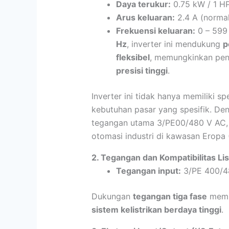
Daya terukur:
0.75 kW / 1 H
Arus keluaran:
2.4 A (normal
Frekuensi keluaran:
0 – 599
Hz
, inverter ini mendukung
p
fleksibel
, memungkinkan pe
presisi tinggi
.
Inverter ini tidak hanya memiliki s
kebutuhan pasar yang spesifik. De
tegangan utama 3/PE00/480 V AC, i
otomasi industri di kawasan Eropa 
2. Tegangan dan Kompatibilitas Lis
Tegangan input:
3/PE 400/4
Dukungan
tegangan tiga fase
membu
sistem kelistrikan berdaya tinggi
.