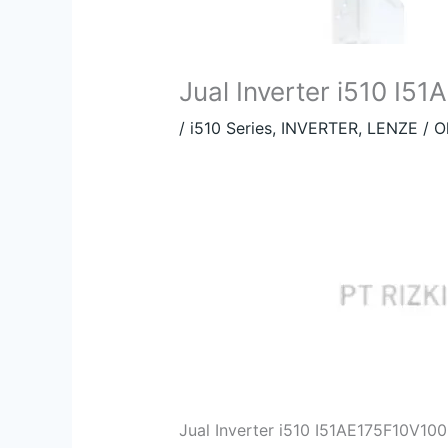
Jual Inverter i510 I
/
i510 Series
,
INVERTER
,
LENZE
/ O
Jual Inverter i510 I51AE175F10V10