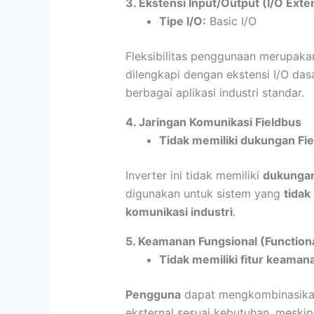
3. Ekstensi Input/Output (I/O Exte
Tipe I/O:
Basic I/O
Fleksibilitas penggunaan merupakan
dilengkapi dengan ekstensi I/O dasa
berbagai aplikasi industri standar.
4. Jaringan Komunikasi Fieldbus
Tidak memiliki dukungan Fi
Inverter ini tidak memiliki
dukungan
digunakan untuk sistem yang
tidak
komunikasi industri
.
5. Keamanan Fungsional (Functiona
Tidak memiliki fitur keama
Pengguna
dapat mengkombinasikan
eksternal sesuai kebutuhan, meskip