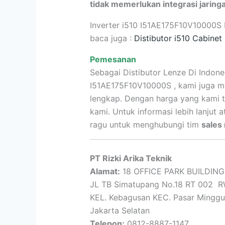
tidak memerlukan integrasi jaring
Inverter i510 I51AE175F10V10000S
baca juga :
Distibutor i510 Cabinet
Pemesanan
Sebagai Distibutor Lenze Di Indone
I51AE175F10V10000S , kami juga me
lengkap. Dengan harga yang kami 
kami. Untuk informasi lebih lanjut
ragu untuk menghubungi tim
sales
PT Rizki Arika Teknik
Alamat:
18 OFFICE PARK BUILDING 
JL TB Simatupang No.18 RT 002 R
KEL. Kebagusan KEC. Pasar Minggu
Jakarta Selatan
Telepon:
0812-8887-1147