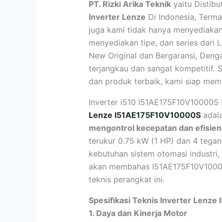
PT. Rizki Arika Teknik
yaitu Distib
Inverter Lenze
Di Indonesia, Term
juga kami tidak hanya menyediaka
menyediakan tipe, dan series dari 
New Original dan Bergaransi, Deng
terjangkau dan sangat kompetitif.
dan produk terbaik, kami siap mem
Inverter i510 I51AE175F10V10000S
Lenze I51AE175F10V10000S
adala
mengontrol kecepatan dan efisiensi
terukur 0.75 kW (1 HP) dan 4 teg
kebutuhan sistem otomasi industri
akan membahas I51AE175F10V100
teknis perangkat ini.
Spesifikasi Teknis Inverter Lenz
1. Daya dan Kinerja Motor