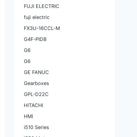
FUJI ELECTRIC
fuji electric
FX3U-16CCL-M
G4F-PIDB
G6
G6
GE FANUC
Gearboxes
GPL-D22C
HITACHI
HMI
i510 Series