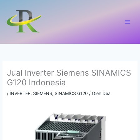
Lewati
ke
konten
Jual Inverter Siemens SINAMICS
G120 Indonesia
/
INVERTER
,
SIEMENS
,
SINAMICS G120
/ Oleh
Dea