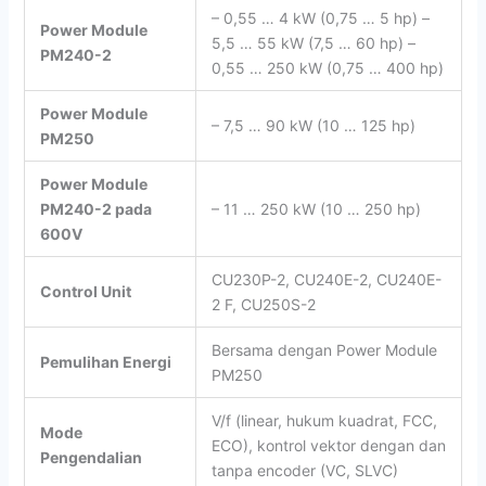
– 0,55 … 4 kW (0,75 … 5 hp) –
Power Module
5,5 … 55 kW (7,5 … 60 hp) –
PM240-2
0,55 … 250 kW (0,75 … 400 hp)
Power Module
– 7,5 … 90 kW (10 … 125 hp)
PM250
Power Module
PM240-2 pada
– 11 … 250 kW (10 … 250 hp)
600V
CU230P-2, CU240E-2, CU240E-
Control Unit
2 F, CU250S-2
Bersama dengan Power Module
Pemulihan Energi
PM250
V/f (linear, hukum kuadrat, FCC,
Mode
ECO), kontrol vektor dengan dan
Pengendalian
tanpa encoder (VC, SLVC)