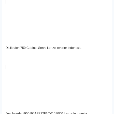
Distibutor i750 Cabinet Servo Lenze Inverter Indonesia
Jual Inverter i950 I95AE222F1CV10Z0Q0 Lenze Indonesia