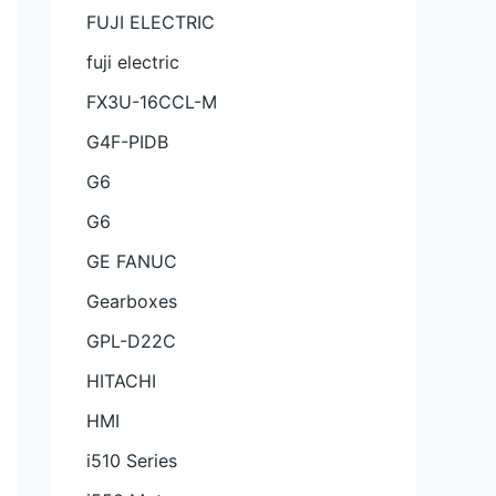
FUJI ELECTRIC
fuji electric
FX3U-16CCL-M
G4F-PIDB
G6
G6
GE FANUC
Gearboxes
GPL-D22C
HITACHI
HMI
i510 Series