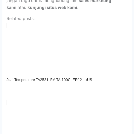
jangan ragu untuk menghubungi tim
sales marketing
kami
atau
kunjungi situs web kami
.
Related posts:
Jual Temperature TA2531 IFM TA-100CLER12- - /US