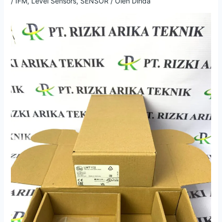
/
IFM
,
Level Sensors
,
SENSOR
/ Oleh
Dinda