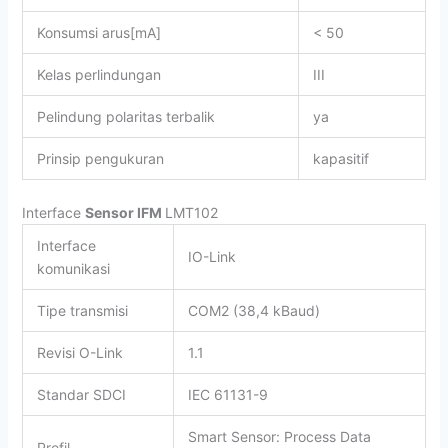
Konsumsi arus
[mA]
< 50
Kelas perlindungan
III
Pelindung polaritas terbalik
ya
Prinsip pengukuran
kapasitif
Interface
Sensor IFM
LMT102
Interface
IO-Link
komunikasi
Tipe transmisi
COM2 (38,4 kBaud)
Revisi O-Link
1.1
Standar SDCI
IEC 61131-9
Smart Sensor: Process Data
Profil