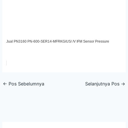
Jual PN3160 PN-600-SER14-MFRKG/US/ /V IFM Sensor Pressure
←
Pos Sebelumnya
Selanjutnya Pos
→