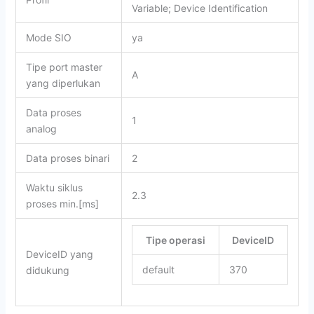
Variable; Device Identification
Mode SIO
ya
Tipe port master
A
yang diperlukan
Data proses
1
analog
Data proses binari
2
Waktu siklus
2.3
proses min.
[ms]
Tipe operasi
DeviceID
DeviceID yang
default
370
didukung