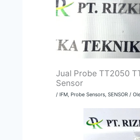
Jual Probe TT2050 T
Sensor
/
IFM
,
Probe Sensors
,
SENSOR
/ Ol