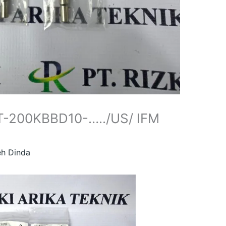
T-200KBBD10-…../US/ IFM
eh
Dinda