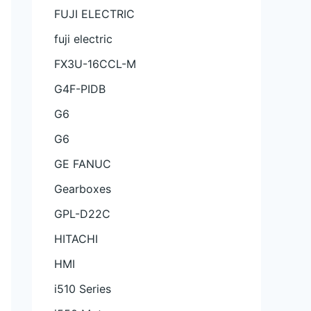
FUJI ELECTRIC
fuji electric
FX3U-16CCL-M
G4F-PIDB
G6
G6
GE FANUC
Gearboxes
GPL-D22C
HITACHI
HMI
i510 Series