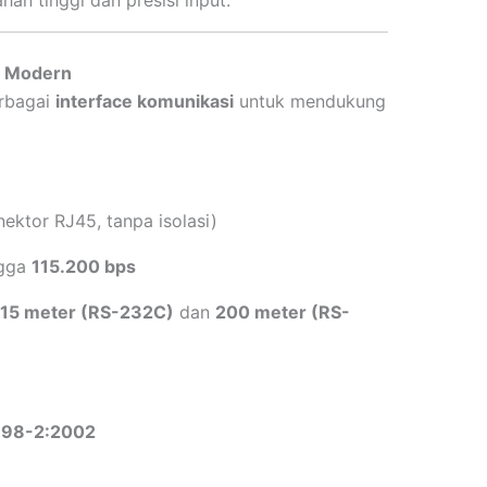
an tinggi dan presisi input.
n Modern
erbagai
interface komunikasi
untuk mendukung
ktor RJ45, tanpa isolasi)
ngga
115.200 bps
15 meter (RS-232C)
dan
200 meter (RS-
898-2:2002