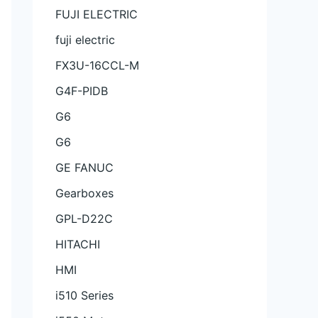
FUJI ELECTRIC
fuji electric
FX3U-16CCL-M
G4F-PIDB
G6
G6
GE FANUC
Gearboxes
GPL-D22C
HITACHI
HMI
i510 Series