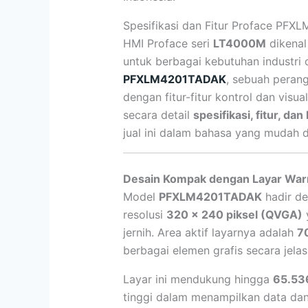
Spesifikasi dan Fitur Proface PF
HMI Proface seri
LT4000M
dikenal
untuk berbagai kebutuhan industri 
PFXLM4201TADAK
, sebuah peran
dengan fitur-fitur kontrol dan visu
secara detail
spesifikasi, fitur, da
jual ini dalam bahasa yang mudah 
Desain Kompak dengan Layar Warn
Model
PFXLM4201TADAK
hadir de
resolusi
320 x 240 piksel (QVGA)
y
jernih. Area aktif layarnya adalah
7
berbagai elemen grafis secara jelas
Layar ini mendukung hingga
65.53
tinggi dalam menampilkan data da