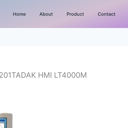
Home
About
Product
Contact
4201TADAK HMI LT4000M