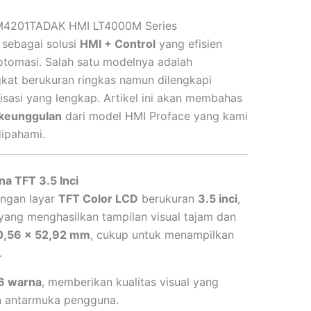
XLM4201TADAK HMI LT4000M Series
 sebagai solusi
HMI + Control
yang efisien
otomasi. Salah satu modelnya adalah
gkat berukuran ringkas namun dilengkapi
alisasi yang lengkap. Artikel ini akan membahas
n keunggulan
dari model HMI Proface yang kami
dipahami.
a TFT 3.5 Inci
ngan layar
TFT Color LCD
berukuran
3.5 inci
,
ang menghasilkan tampilan visual tajam dan
0,56 x 52,92 mm
, cukup untuk menampilkan
.
6 warna
, memberikan kualitas visual yang
n antarmuka pengguna.