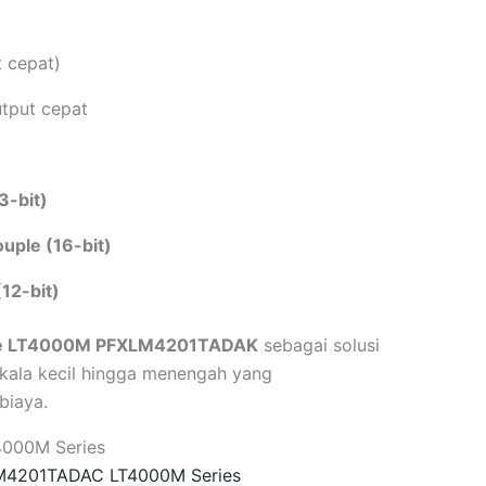
t cepat)
utput cepat
3-bit)
uple (16-bit)
12-bit)
ce LT4000M PFXLM4201TADAK
sebagai solusi
 skala kecil hingga menengah yang
biaya.
000M Series
LM4201TADAC LT4000M Series