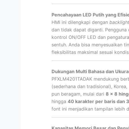
Pencahayaan LED Putih yang Efis
HMI ini dilengkapi dengan
backligh
dan tidak dapat diganti. Pengguna 
kontrol ON/OFF LED dan pengatura
sentuh. Anda bisa menyesuaikan tin
fleksibilitas maksimal sesuai kondi
Dukungan Multi Bahasa dan Ukuran
PFXLM4201TADAK mendukung ber
(sederhana dan tradisional), Korea, 
pun beragam, mulai dari
8 x 8 hing
hingga
40 karakter per baris dan 3
font ini menjadikan tampilan lebih 
Kapasitas Memori Besar dan Peny