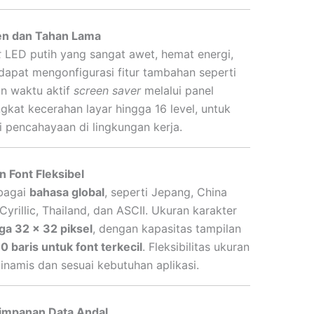
ien dan Tahan Lama
t
LED putih yang sangat awet, hemat energi,
dapat mengonfigurasi fitur tambahan seperti
n waktu aktif
screen saver
melalui panel
gkat kecerahan layar hingga 16 level, untuk
si pencahayaan di lingkungan kerja.
 Font Fleksibel
bagai
bahasa global
, seperti Jepang, China
Cyrillic, Thailand, dan ASCII. Ukuran karakter
ga 32 x 32 piksel
, dengan kapasitas tampilan
0 baris untuk font terkecil
. Fleksibilitas ukuran
dinamis dan sesuai kebutuhan aplikasi.
impanan Data Andal