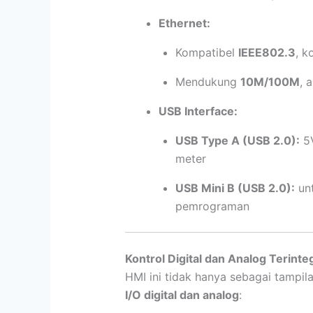
Ethernet:
Kompatibel
IEEE802.3
, k
Mendukung
10M/100M
, 
USB Interface:
USB Type A (USB 2.0):
5V
meter
USB Mini B (USB 2.0):
unt
pemrograman
Kontrol Digital dan Analog Terinte
HMI ini tidak hanya sebagai tampil
I/O digital dan analog
: