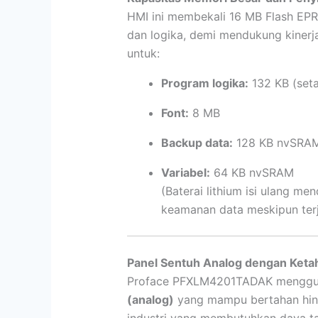
HMI ini membekali 16 MB Flash EPR
dan logika, demi mendukung kinerja 
untuk:
Program logika:
132 KB (seta
Font:
8 MB
Backup data:
128 KB nvSRA
Variabel:
64 KB nvSRAM
(Baterai lithium isi ulang m
keamanan data meskipun terj
Panel Sentuh Analog dengan Keta
Proface PFXLM4201TADAK mengg
(analog)
yang mampu bertahan hi