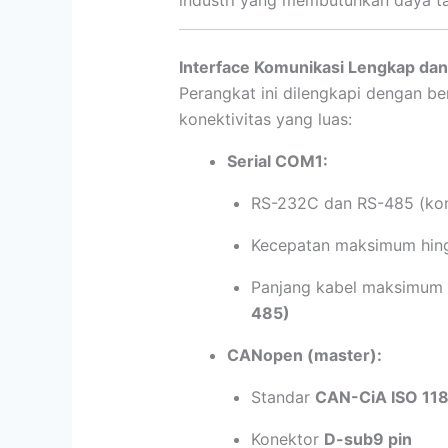
industri yang membutuhkan daya tah
Interface Komunikasi Lengkap da
Perangkat ini dilengkapi dengan b
konektivitas yang luas:
Serial COM1:
RS-232C dan RS-485 (kone
Kecepatan maksimum hi
Panjang kabel maksimum
485)
CANopen (master):
Standar
CAN-CiA ISO 11
Konektor
D-sub9 pin