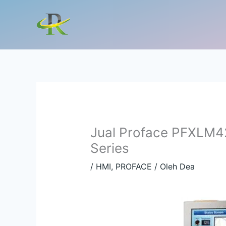
Lewati
ke
konten
Jual Proface PFXLM
Series
/
HMI
,
PROFACE
/ Oleh
Dea