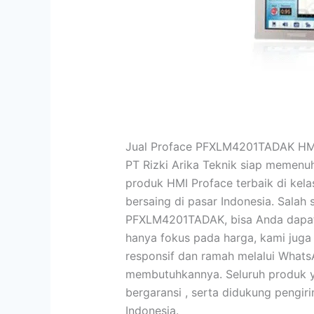
Jual Proface PFXLM4201TADAK HM
PT Rizki Arika Teknik siap memen
produk HMI Proface terbaik di kel
bersaing di pasar Indonesia. Salah
PFXLM4201TADAK, bisa Anda dapat
hanya fokus pada harga, kami jug
responsif dan ramah melalui What
membutuhkannya. Seluruh produk yan
bergaransi , serta didukung pengir
Indonesia.