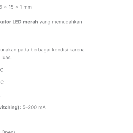
15 × 15 × 1 mm
ikator LED merah
yang memudahkan
unakan pada berbagai kondisi karena
luas.
AC
AC
A
itching):
5–200 mA
 Open)