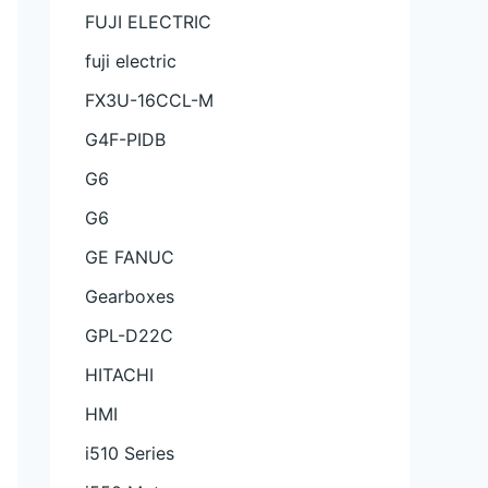
FUJI ELECTRIC
fuji electric
FX3U-16CCL-M
G4F-PIDB
G6
G6
GE FANUC
Gearboxes
GPL-D22C
HITACHI
HMI
i510 Series