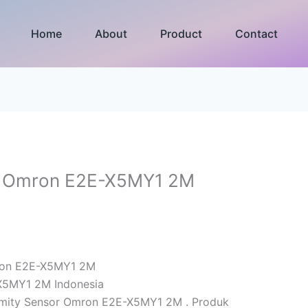
Home
About
Product
Contact
or Omron E2E-X5MY1 2M
X5MY1 2M Indonesia
ximity Sensor Omron E2E-X5MY1 2M . Produk