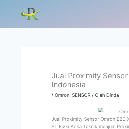
Lewati
ke
konten
Jual Proximity Sens
Indonesia
/
Omron
,
SENSOR
/ Oleh
Dinda
Jual Proximity Sensor Omron E2E-
PT Rizki Arika Teknik menjual Pro