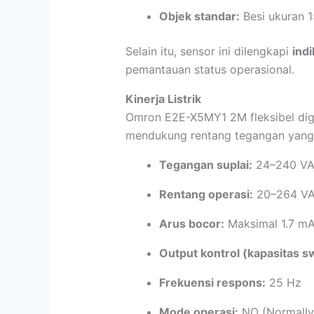
Objek standar:
Besi ukuran 
Selain itu, sensor ini dilengkapi
ind
pemantauan status operasional.
Kinerja Listrik
Omron E2E-X5MY1 2M fleksibel dig
mendukung rentang tegangan yang 
Tegangan suplai:
24–240 V
Rentang operasi:
20–264 V
Arus bocor:
Maksimal 1.7 m
Output kontrol (kapasitas sw
Frekuensi respons:
25 Hz
Mode operasi:
NO (Normally