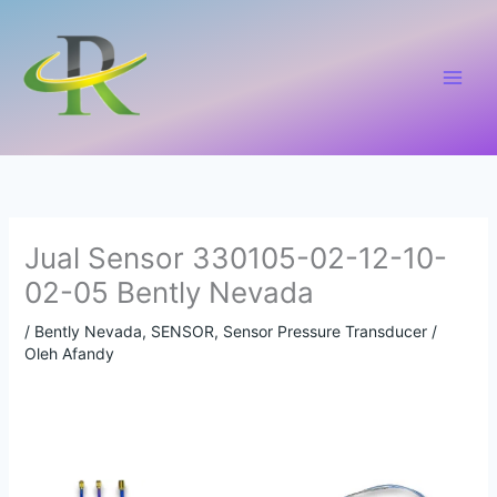
Lewati
ke
konten
Jual Sensor 330105-02-12-10-
02-05 Bently Nevada
/
Bently Nevada
,
SENSOR
,
Sensor Pressure Transducer
/
Oleh
Afandy