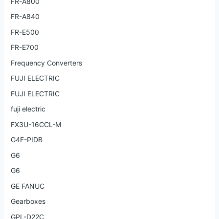
FR-A800
FR-A840
FR-E500
FR-E700
Frequency Converters
FUJI ELECTRIC
FUJI ELECTRIC
fuji electric
FX3U-16CCL-M
G4F-PIDB
G6
G6
GE FANUC
Gearboxes
GPL-D22C