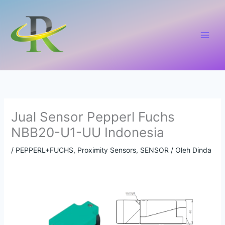
Lewati
ke
konten
Jual Sensor Pepperl Fuchs
NBB20-U1-UU Indonesia
/
PEPPERL+FUCHS
,
Proximity Sensors
,
SENSOR
/ Oleh
Dinda