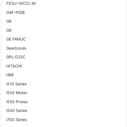
FX3U-16CCL-M
G4F-PIDB
G6
G6
GE FANUC
Gearboxes
GPL-D22C
HITACHI
HMI
i510 Series
i550 Motec
i550 Protec
i550 Series
i700 Series