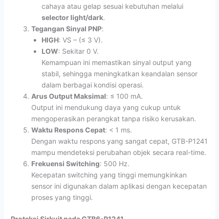
cahaya atau gelap sesuai kebutuhan melalui
selector light/dark
.
Tegangan Sinyal PNP
:
HIGH
: VS – (≤ 3 V).
LOW
: Sekitar 0 V.
Kemampuan ini memastikan sinyal output yang
stabil, sehingga meningkatkan keandalan sensor
dalam berbagai kondisi operasi.
Arus Output Maksimal
: ≤ 100 mA.
Output ini mendukung daya yang cukup untuk
mengoperasikan perangkat tanpa risiko kerusakan.
Waktu Respons Cepat
: < 1 ms.
Dengan waktu respons yang sangat cepat, GTB-P1241
mampu mendeteksi perubahan objek secara real-time.
Frekuensi Switching
: 500 Hz.
Kecepatan switching yang tinggi memungkinkan
sensor ini digunakan dalam aplikasi dengan kecepatan
proses yang tinggi.
Proteksi Sirkuit pada GTB6-P1241