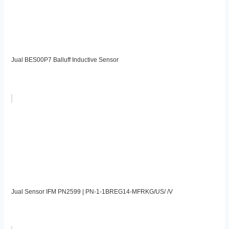
Jual BES00P7 Balluff Inductive Sensor
Jual Sensor IFM PN2599 | PN-1-1BREG14-MFRKG/US/ /V