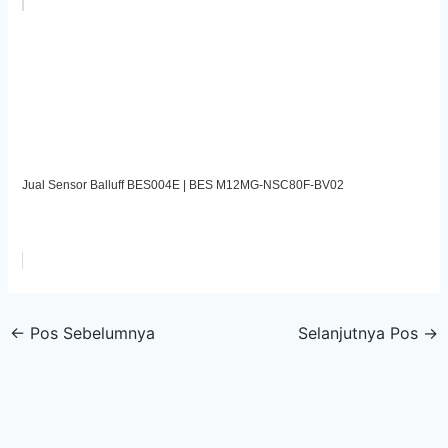
Jual Sensor Balluff BES004E | BES M12MG-NSC80F-BV02
←
Pos Sebelumnya
Selanjutnya Pos
→