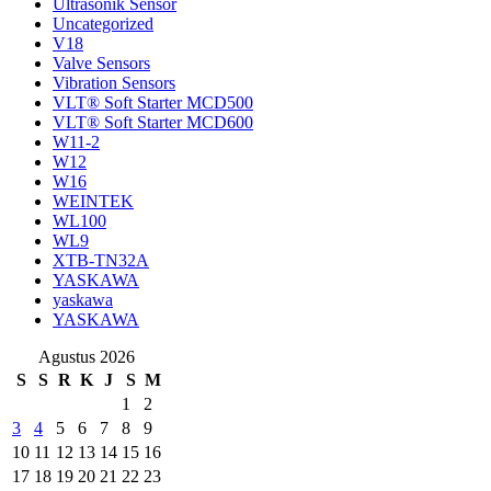
Ultrasonik Sensor
Uncategorized
V18
Valve Sensors
Vibration Sensors
VLT® Soft Starter MCD500
VLT® Soft Starter MCD600
W11-2
W12
W16
WEINTEK
WL100
WL9
XTB-TN32A
YASKAWA
yaskawa
YASKAWA
Agustus 2026
S
S
R
K
J
S
M
1
2
3
4
5
6
7
8
9
10
11
12
13
14
15
16
17
18
19
20
21
22
23