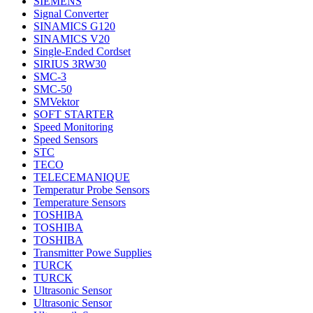
SIEMENS
Signal Converter
SINAMICS G120
SINAMICS V20
Single-Ended Cordset
SIRIUS 3RW30
SMC-3
SMC-50
SMVektor
SOFT STARTER
Speed Monitoring
Speed Sensors
STC
TECO
TELECEMANIQUE
Temperatur Probe Sensors
Temperature Sensors
TOSHIBA
TOSHIBA
TOSHIBA
Transmitter Powe Supplies
TURCK
TURCK
Ultrasonic Sensor
Ultrasonic Sensor