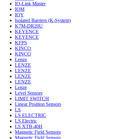
IO-Link Master
IQM
IQY
Isolated Barriers (K-System)
K7M-DR20U
KEYENCE
KEYENCE
KFPS
KINCO
KINCO
Lenze
LENZE
LENZE
LENZE
LENZE
Lenze
Level Sensors
LIMIT SWITCH
Linear Position Sensors
LS
LS ELECTRIC
LS Electric
LS XTB-40H
Magnetic Field Sensors
Magnetic Field Sensors