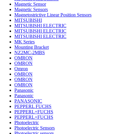
Magnetic Sensor
Magnetic Sensors
Magnetostrictive Linear Position Sensors
MITSUBISHI
MITSUBISHI ELECTRIC
MITSUBISHI ELECTRIC
MITSUBISHI ELECTRIC
MK Series
Mounting Bracket
NZ2MC-2MBS
OMRON
OMRON
Omron
OMRON
OMRON
OMRON
Panasonic
Panasonic
PANASONIC
PEPPERL FUCHS
PEPPERL+FUCHS
PEPPERL+FUCHS
Photoelectric
Photoelectric Sensors
Photoelectric sensors