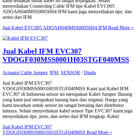
kami sediakan untuk kabel ini sangat terjangkau. Selain
menyediakan Connecting Cable IFM tipe Kabel EVC005
ADOAH040MSS0005H04 IFM kami juga menyediakan tipe, dan
series dari IFM
Jual Kabel EVC005 ADOAH040MSS0005H04 IFM
Read More »
Jual Kabel IFM EVC307
VDOGF030MSS0001H03STGF040MSS
Actuator Cable Jumper
,
IFM
,
SENSOR
/
Dinda
Jual Kabel IFM EVC307
VDOGF030MSS0001H03STGF040MSS Kami jual Kabel IFM
EVC307 di Indonesia sensor ini merupakan Kabel Jumper. Barang
yang kami jual merupakan barang baru dan original. Harga yang
kami tawarkan untuk sensor ini sangat bersaing dari distributor
lainnya. Selain menyediakan kabel sensor Tipe EVC307 kami juga
menyediakan tipe, jenis, dan series dari IFM lengkap. Kabel
Jual Kabel IFM EVC307
VDOGF030MSS0001H03STGF040MSS
Read More »