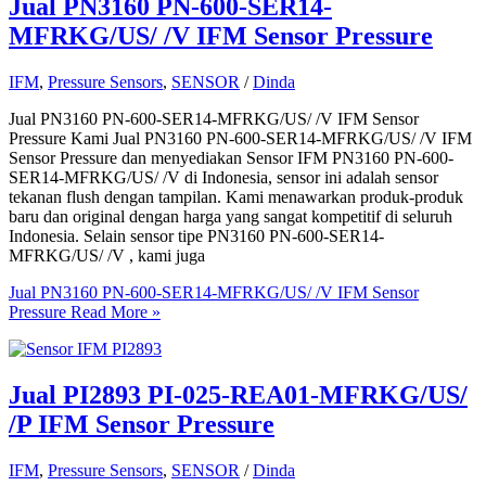
Jual PN3160 PN-600-SER14-
MFRKG/US/ /V IFM Sensor Pressure
IFM
,
Pressure Sensors
,
SENSOR
/
Dinda
Jual PN3160 PN-600-SER14-MFRKG/US/ /V IFM Sensor
Pressure Kami Jual PN3160 PN-600-SER14-MFRKG/US/ /V IFM
Sensor Pressure dan menyediakan Sensor IFM PN3160 PN-600-
SER14-MFRKG/US/ /V di Indonesia, sensor ini adalah sensor
tekanan flush dengan tampilan. Kami menawarkan produk-produk
baru dan original dengan harga yang sangat kompetitif di seluruh
Indonesia. Selain sensor tipe PN3160 PN-600-SER14-
MFRKG/US/ /V , kami juga
Jual PN3160 PN-600-SER14-MFRKG/US/ /V IFM Sensor
Pressure
Read More »
Jual PI2893 PI-025-REA01-MFRKG/US/
/P IFM Sensor Pressure
IFM
,
Pressure Sensors
,
SENSOR
/
Dinda