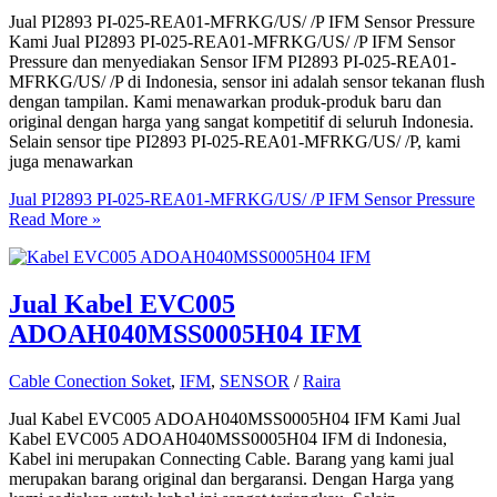
Jual PI2893 PI-025-REA01-MFRKG/US/ /P IFM Sensor Pressure
Kami Jual PI2893 PI-025-REA01-MFRKG/US/ /P IFM Sensor
Pressure dan menyediakan Sensor IFM PI2893 PI-025-REA01-
MFRKG/US/ /P di Indonesia, sensor ini adalah sensor tekanan flush
dengan tampilan. Kami menawarkan produk-produk baru dan
original dengan harga yang sangat kompetitif di seluruh Indonesia.
Selain sensor tipe PI2893 PI-025-REA01-MFRKG/US/ /P, kami
juga menawarkan
Jual PI2893 PI-025-REA01-MFRKG/US/ /P IFM Sensor Pressure
Read More »
Jual Kabel EVC005
ADOAH040MSS0005H04 IFM
Cable Conection Soket
,
IFM
,
SENSOR
/
Raira
Jual Kabel EVC005 ADOAH040MSS0005H04 IFM Kami Jual
Kabel EVC005 ADOAH040MSS0005H04 IFM di Indonesia,
Kabel ini merupakan Connecting Cable. Barang yang kami jual
merupakan barang original dan bergaransi. Dengan Harga yang