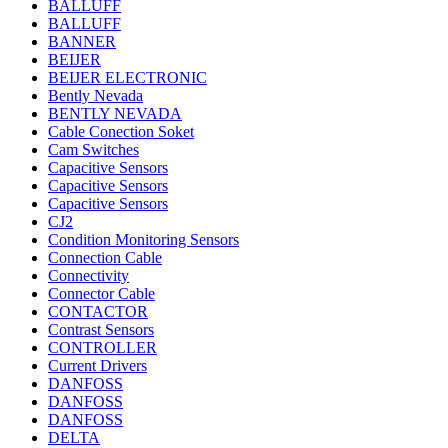
BALLUFF
BALLUFF
BANNER
BEIJER
BEIJER ELECTRONIC
Bently Nevada
BENTLY NEVADA
Cable Conection Soket
Cam Switches
Capacitive Sensors
Capacitive Sensors
Capacitive Sensors
CJ2
Condition Monitoring Sensors
Connection Cable
Connectivity
Connector Cable
CONTACTOR
Contrast Sensors
CONTROLLER
Current Drivers
DANFOSS
DANFOSS
DANFOSS
DELTA