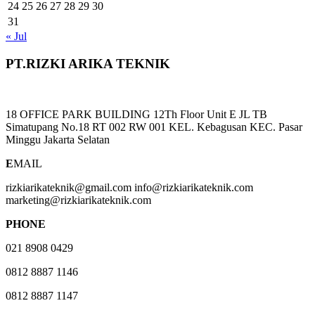
24
25
26
27
28
29
30
31
« Jul
PT.RIZKI ARIKA TEKNIK
18 OFFICE PARK BUILDING 12Th Floor Unit E JL TB
Simatupang No.18 RT 002 RW 001 KEL. Kebagusan KEC. Pasar
Minggu Jakarta Selatan
E
MAIL
rizkiarikateknik@gmail.com info@rizkiarikateknik.com
marketing@rizkiarikateknik.com
PHONE
021 8908 0429
0812 8887 1146
0812 8887 1147