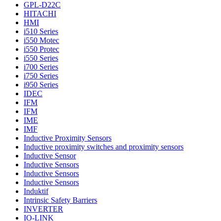
GPL-D22C
HITACHI
HMI
i510 Series
i550 Motec
i550 Protec
i550 Series
i700 Series
i750 Series
i950 Series
IDEC
IFM
IFM
IME
IMF
Inductive Proximity Sensors
Inductive proximity switches and proximity sensors
Inductive Sensor
Inductive Sensors
Inductive Sensors
Inductive Sensors
Induktif
Intrinsic Safety Barriers
INVERTER
IO-LINK