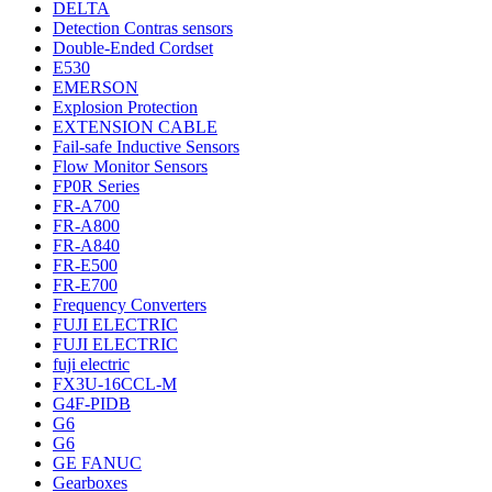
DELTA
Detection Contras sensors
Double-Ended Cordset
E530
EMERSON
Explosion Protection
EXTENSION CABLE
Fail-safe Inductive Sensors
Flow Monitor Sensors
FP0R Series
FR-A700
FR-A800
FR-A840
FR-E500
FR-E700
Frequency Converters
FUJI ELECTRIC
FUJI ELECTRIC
fuji electric
FX3U-16CCL-M
G4F-PIDB
G6
G6
GE FANUC
Gearboxes