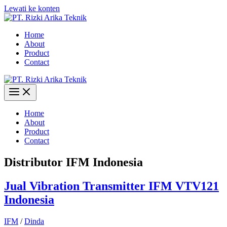
Lewati ke konten
Home
About
Product
Contact
Home
About
Product
Contact
Distributor IFM Indonesia
Jual Vibration Transmitter IFM VTV121
Indonesia
IFM
/
Dinda