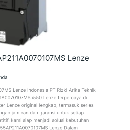
55AP211A0070107MS Lenze
nda
07MS Lenze Indonesia PT Rizki Arika Teknik
211A0070107MS i550 Lenze terpercaya di
er Lenze original lengkap, termasuk series
ngan jaminan dan garansi untuk setiap
itif, kami siap menjadi solusi kebutuhan
50 I55AP211A0070107MS Lenze Dalam