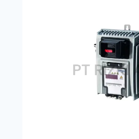
E84DHPFC7514R2SNCE
Lenze
Indonesia