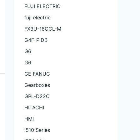
FUJI ELECTRIC
fuji electric
FX3U-16CCL-M
G4F-PIDB
G6
G6
GE FANUC
Gearboxes
GPL-D22C
HITACHI
HMI
i510 Series