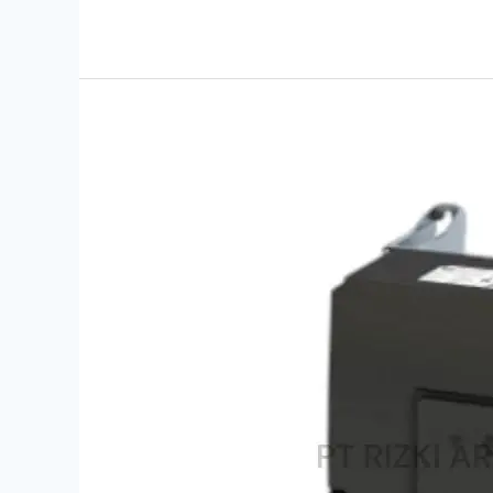
Jual
Inverter
i550
I55AP211A0070107MS
Lenze
Indonesia