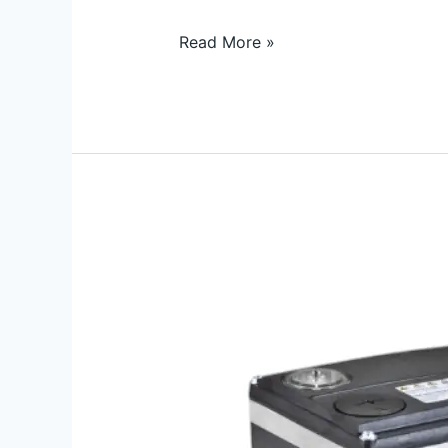
Read More »
Jual
Inverter
8400
Z25A000PC0G137F00K
Lenze
Indonesia