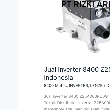
Jual Inverter 8400 
Indonesia
8400 Motec
,
INVERTER
,
LENZE
/
D
Jual Inverter 8400 Z25A000PC0G13
Teknik Distributor Inverter Z25A
mensupply atau menyediakan Invert