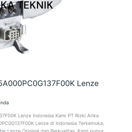
Z25A000PC0G137F00K Lenze
inda
7F00K Lenze Indonesia Kami PT Rizki Arika
000PC0G137F00K Lenze di Indonesia Terkemuka,
er Lenze Original dan Berkualitas. Kami punya