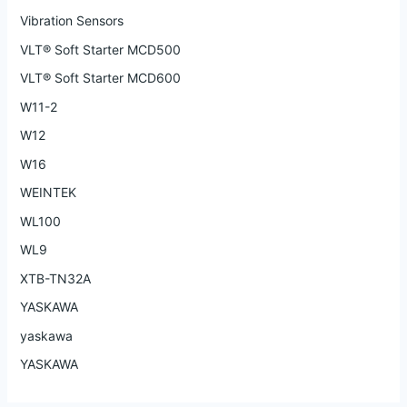
Vibration Sensors
VLT® Soft Starter MCD500
VLT® Soft Starter MCD600
W11-2
W12
W16
WEINTEK
WL100
WL9
XTB-TN32A
YASKAWA
yaskawa
YASKAWA