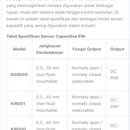
yang memungkinkan mereka digunakan untuk berbagai
tujuan, mulai dari deteksi objek hingga kontrol sentuhan. Di
bawah ini adalah tabel spesifikasi dari berbagai model sensor
kapasitif yang sering digunakan dalam industri.
Tabel Spesifikasi Sensor Capacitive IFM
Jangkauan
Model
Fungsi Output
Output
Pendeteksian
0.5…30 mm
Normally open /
DC;
KG6000
(non-flush
normally closed
PNP
mountable)
(selectable)
0.5…40 mm
Normally open /
DC;
KI6001
(non-flush
normally closed
PNP
mountable)
(selectable)
0.5…40 mm
Normally open /
DC;
KI6000
(non-flush
normally closed