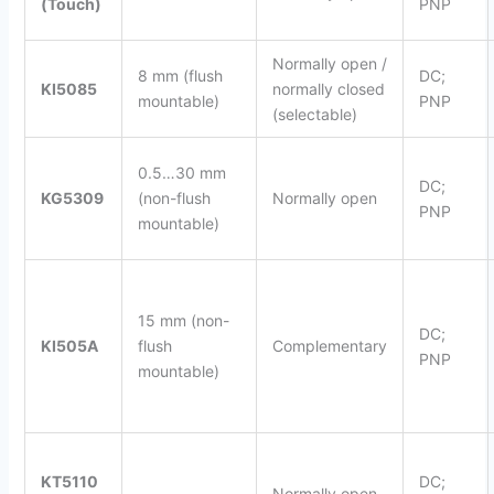
(Touch)
PNP
Normally open /
8 mm (flush
DC;
KI5085
normally closed
mountable)
PNP
(selectable)
0.5…30 mm
DC;
KG5309
(non-flush
Normally open
PNP
mountable)
15 mm (non-
DC;
KI505A
flush
Complementary
PNP
mountable)
KT5110
DC;
–
Normally open