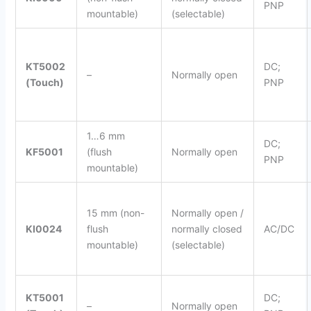
PNP
mountable)
(selectable)
KT5002
DC;
–
Normally open
(Touch)
PNP
1…6 mm
DC;
KF5001
(flush
Normally open
PNP
mountable)
15 mm (non-
Normally open /
KI0024
flush
normally closed
AC/DC
mountable)
(selectable)
KT5001
DC;
–
Normally open