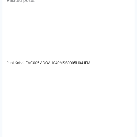
Related posts:
Jual Kabel EVC005 ADOAH040MSS0005H04 IFM