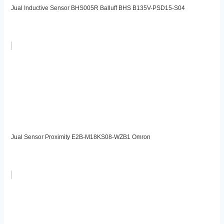
Jual Inductive Sensor BHS005R Balluff BHS B135V-PSD15-S04
Jual Sensor Proximity E2B-M18KS08-WZB1 Omron