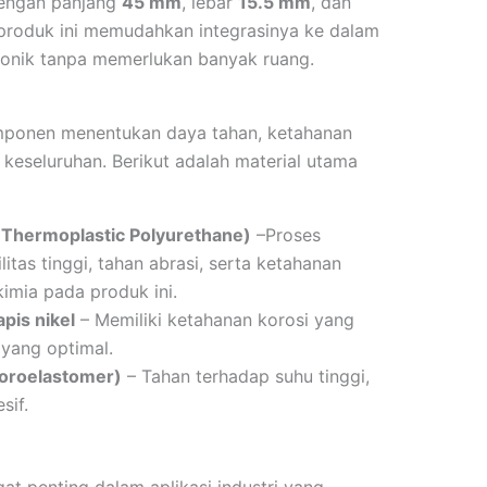
 dengan panjang
45 mm
, lebar
15.5 mm
, dan
produk ini memudahkan integrasinya ke dalam
ronik tanpa memerlukan banyak ruang.
omponen menentukan daya tahan, ketahanan
keseluruhan. Berikut adalah material utama
 (Thermoplastic Polyurethane)
–Proses
itas tinggi, tahan abrasi, serta ketahanan
imia pada produk ini.
pis nikel
– Memiliki ketahanan korosi yang
k yang optimal.
uoroelastomer)
– Tahan terhadap suhu tinggi,
sif.