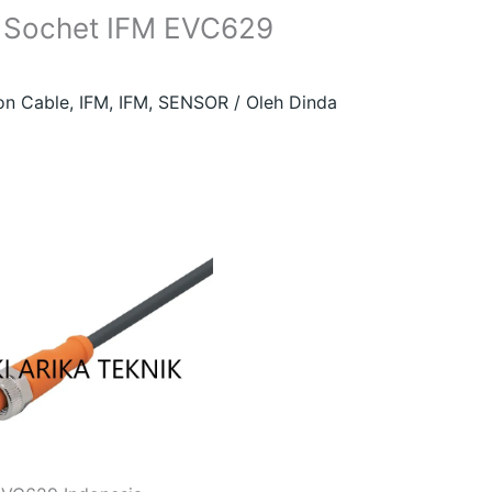
e Sochet IFM EVC629
on Cable
,
IFM
,
IFM
,
SENSOR
/ Oleh
Dinda