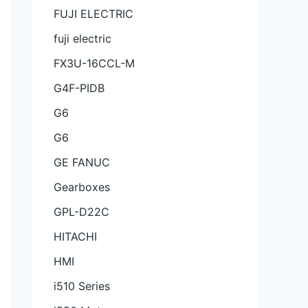
FUJI ELECTRIC
fuji electric
FX3U-16CCL-M
G4F-PIDB
G6
G6
GE FANUC
Gearboxes
GPL-D22C
HITACHI
HMI
i510 Series