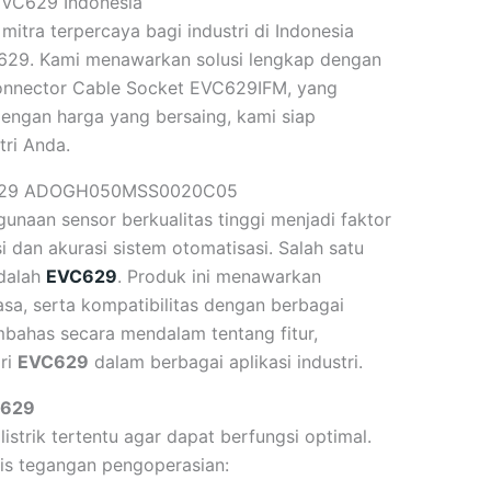
EVC629 Indonesia
 mitra terpercaya bagi industri di Indonesia
629. Kami menawarkan solusi lengkap dengan
Connector Cable Socket EVC629IFM, yang
 Dengan harga yang bersaing, kami siap
tri Anda.
VC629 ADOGH050MSS0020C05
unaan sensor berkualitas tinggi menjadi faktor
 dan akurasi sistem otomatisasi. Salah satu
adalah
EVC629
. Produk ini menawarkan
asa, serta kompatibilitas dengan berbagai
embahas secara mendalam tentang fitur,
ari
EVC629
dalam berbagai aplikasi industri.
C629
trik tertentu agar dapat berfungsi optimal.
nis tegangan pengoperasian: