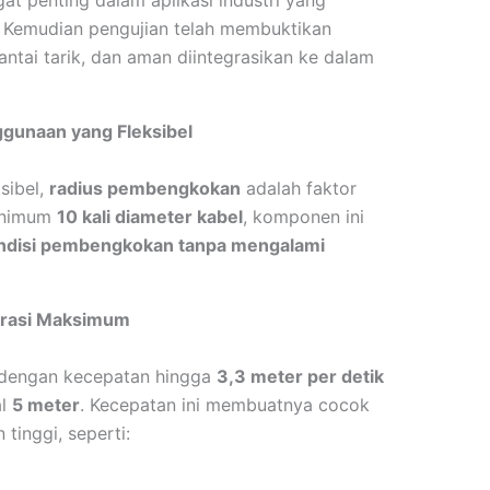
at penting dalam aplikasi industri yang
. Kemudian pengujian telah membuktikan
ntai tarik, dan aman diintegrasikan ke dalam
gunaan yang Fleksibel
sibel,
radius pembengkokan
adalah faktor
minimum
10 kali diameter kabel
, komponen ini
ndisi pembengkokan tanpa mengalami
erasi Maksimum
 dengan kecepatan hingga
3,3 meter per detik
al
5 meter
. Kecepatan ini membuatnya cocok
 tinggi, seperti: