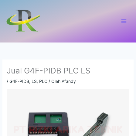
Lewati
ke
konten
Jual G4F-PIDB PLC LS
/
G4F-PIDB
,
LS
,
PLC
/ Oleh
Afandy