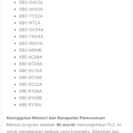
XBO-DA02A
XBO-AH02A
XBO-TC02A
XBO-RTCA
XBO-DC04A
XBO-TN04A
XBO-RD01A
XBO-M2MB
XBE-AC08A
XBE-DC08A
XBE-DC16A
XBE-DC16B
XBE-DC32A
XBE-RY08A
XBE-RY08B
XBE-RY16A
Keunggulan Memori dan Kecepatan Pemrosesan
Memori program sebesar
8k words
memungkinkan PLC ini
untuk menjalankan aplikasi yang kompleks. Ditambah lagi,