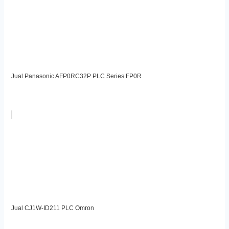
Jual Panasonic AFP0RC32P PLC Series FP0R
Jual CJ1W-ID211 PLC Omron