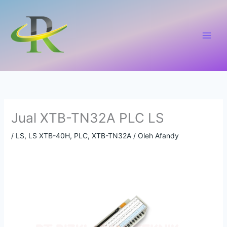
Lewati
ke
konten
Jual XTB-TN32A PLC LS
/
LS
,
LS XTB-40H
,
PLC
,
XTB-TN32A
/ Oleh
Afandy