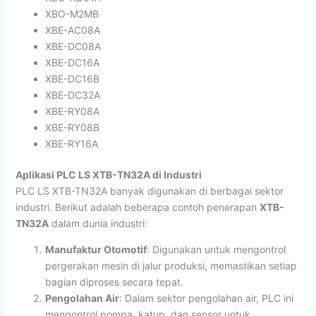
XBO-M2MB
XBE-AC08A
XBE-DC08A
XBE-DC16A
XBE-DC16B
XBE-DC32A
XBE-RY08A
XBE-RY08B
XBE-RY16A
Aplikasi PLC LS XTB-TN32A di Industri
PLC LS XTB-TN32A banyak digunakan di berbagai sektor
industri. Berikut adalah beberapa contoh penerapan
XTB-
TN32A
dalam dunia industri:
Manufaktur Otomotif
: Digunakan untuk mengontrol
pergerakan mesin di jalur produksi, memastikan setiap
bagian diproses secara tepat.
Pengolahan Air
: Dalam sektor pengolahan air, PLC ini
mengontrol pompa, katup, dan sensor untuk