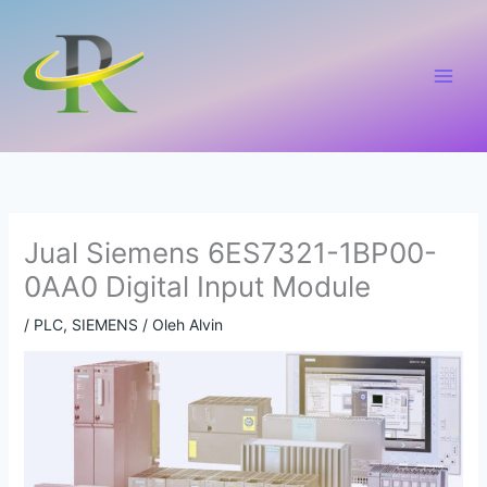
Lewati
ke
konten
Jual Siemens 6ES7321-1BP00-
0AA0 Digital Input Module
/
PLC
,
SIEMENS
/ Oleh
Alvin