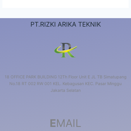
PT.RIZKI ARIKA TEKNIK
18 OFFICE PARK BUILDING 12Th Floor Unit E JL TB Simatupang
No.18 RT 002 RW 001 KEL. Kebagusan KEC. Pasar Minggu
Jakarta Selatan
E
MAIL