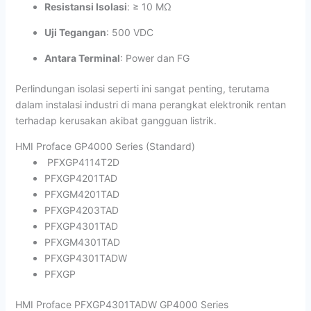
Resistansi Isolasi
: ≥ 10 MΩ
Uji Tegangan
: 500 VDC
Antara Terminal
: Power dan FG
Perlindungan isolasi seperti ini sangat penting, terutama
dalam instalasi industri di mana perangkat elektronik rentan
terhadap kerusakan akibat gangguan listrik.
HMI Proface GP4000 Series (Standard)
PFXGP4114T2D
PFXGP4201TAD
PFXGM4201TAD
PFXGP4203TAD
PFXGP4301TAD
PFXGM4301TAD
PFXGP4301TADW
PFXGP
HMI Proface PFXGP4301TADW GP4000 Series