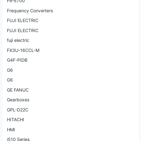
FR-E700
Frequency Converters
FUJI ELECTRIC
FUJI ELECTRIC
fuji electric
FX3U-16CCL-M
G4F-PIDB
G6
G6
GE FANUC
Gearboxes
GPL-D22C
HITACHI
HMI
i510 Series