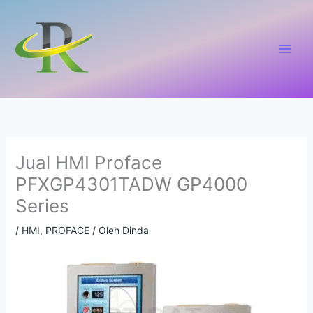
Lewati
ke
konten
Jual HMI Proface
PFXGP4301TADW GP4000
Series
/
HMI
,
PROFACE
/ Oleh
Dinda