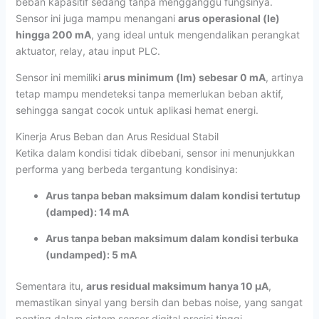
beban kapasitif sedang tanpa mengganggu fungsinya.
Sensor ini juga mampu menangani
arus operasional (Ie)
hingga 200 mA
, yang ideal untuk mengendalikan perangkat
aktuator, relay, atau input PLC.
Sensor ini memiliki
arus minimum (Im) sebesar 0 mA
, artinya
tetap mampu mendeteksi tanpa memerlukan beban aktif,
sehingga sangat cocok untuk aplikasi hemat energi.
Kinerja Arus Beban dan Arus Residual Stabil
Ketika dalam kondisi tidak dibebani, sensor ini menunjukkan
performa yang berbeda tergantung kondisinya:
Arus tanpa beban maksimum dalam kondisi tertutup
(damped): 14 mA
Arus tanpa beban maksimum dalam kondisi terbuka
(undamped): 5 mA
Sementara itu,
arus residual maksimum hanya 10 µA
,
memastikan sinyal yang bersih dan bebas noise, yang sangat
penting dalam sistem sensor digital presisi tinggi.