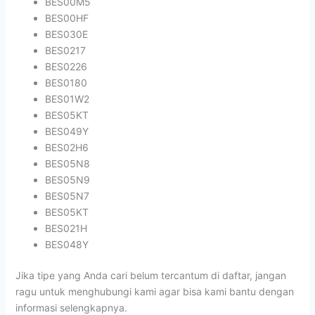
BES00M5
BES00HF
BES030E
BES0217
BES0226
BES0180
BES01W2
BES05KT
BES049Y
BES02H6
BES05N8
BES05N9
BES05N7
BES05KT
BES021H
BES048Y
Jika tipe yang Anda cari belum tercantum di daftar, jangan
ragu untuk menghubungi kami agar bisa kami bantu dengan
informasi selengkapnya.