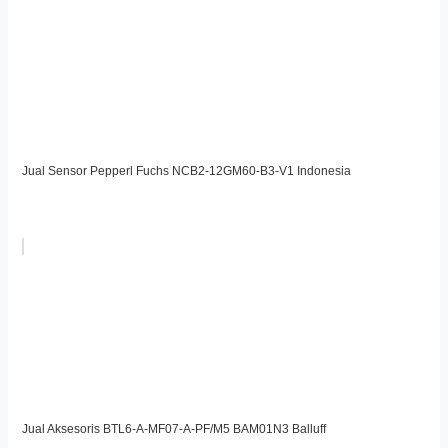
Jual Sensor Pepperl Fuchs NCB2-12GM60-B3-V1 Indonesia
Jual Aksesoris BTL6-A-MF07-A-PF/M5 BAM01N3 Balluff