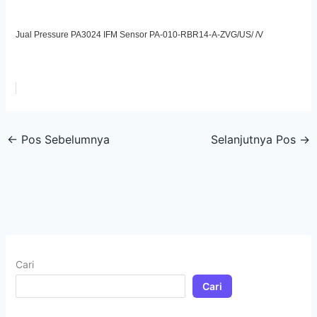
Jual Pressure PA3024 IFM Sensor PA-010-RBR14-A-ZVG/US/ /V
←
Pos Sebelumnya
Selanjutnya Pos
→
Cari
Cari