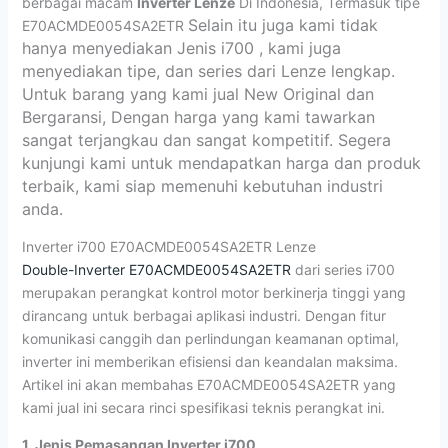
berbagai macam
Inverter Lenze
Di Indonesia, Termasuk tipe
Selain itu juga kami tidak
E70ACMDE0054SA2ETR
hanya menyediakan Jenis i700 ,
kami juga
menyediakan tipe, dan series dari Lenze lengkap.
Untuk barang yang kami jual New Original dan
Bergaransi, Dengan harga yang kami tawarkan
sangat terjangkau dan sangat kompetitif. Segera
kunjungi kami untuk mendapatkan harga dan produk
terbaik, kami siap memenuhi kebutuhan industri
anda.
Inverter i700 E70ACMDE0054SA2ETR Lenze
Double-Inverter E70ACMDE0054SA2ETR
dari series i700
merupakan perangkat kontrol motor berkinerja tinggi yang
dirancang untuk berbagai aplikasi industri. Dengan fitur
komunikasi canggih dan perlindungan keamanan optimal,
inverter ini memberikan efisiensi dan keandalan maksima.
Artikel ini akan membahas E70ACMDE0054SA2ETR yang
kami jual ini secara rinci spesifikasi teknis perangkat ini.
1. Jenis Pemasangan Inverter i700