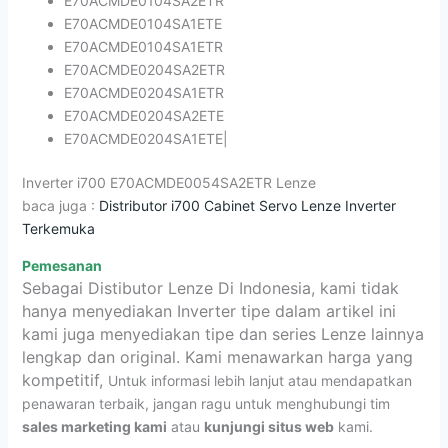
E70ACMDE0104SA2ETR
E70ACMDE0104SA1ETE
E70ACMDE0104SA1ETR
E70ACMDE0204SA2ETR
E70ACMDE0204SA1ETR
E70ACMDE0204SA2ETE
E70ACMDE0204SA1ETE|
Inverter i700 E70ACMDE0054SA2ETR Lenze
baca juga :
Distributor i700 Cabinet Servo Lenze Inverter
Terkemuka
Pemesanan
Sebagai Distibutor Lenze Di Indonesia, kami tidak
hanya menyediakan Inverter tipe dalam artikel ini
kami juga menyediakan tipe dan series Lenze lainnya
lengkap dan original. Kami menawarkan harga yang
kompetitif,
Untuk informasi lebih lanjut atau mendapatkan
penawaran terbaik, jangan ragu untuk menghubungi tim
sales marketing kami
atau
kunjungi situs web
kami.