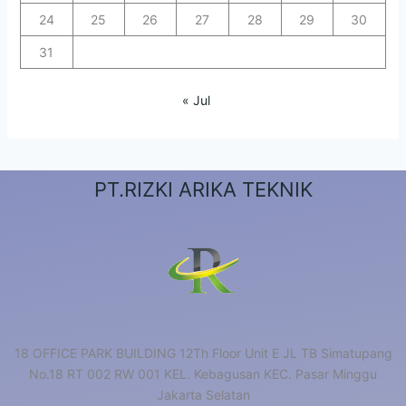
24
25
26
27
28
29
30
31
« Jul
PT.RIZKI ARIKA TEKNIK
18 OFFICE PARK BUILDING 12Th Floor Unit E JL TB Simatupang
No.18 RT 002 RW 001 KEL. Kebagusan KEC. Pasar Minggu
Jakarta Selatan