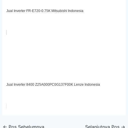
Jual Inverter FR-E720-0.75K Mitsubishi Indonesia
Jual Inverter 8400 Z25A000PC0G137F00K Lenze Indonesia
←
Pos Sebelumnya
Selanjutnya Pos
→