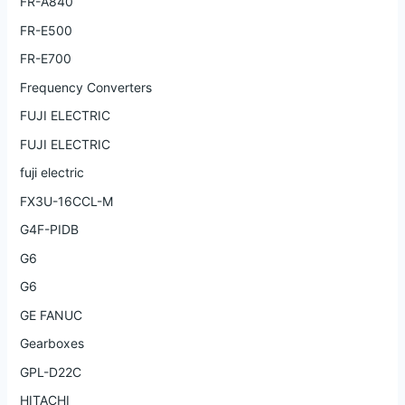
FR-A840
FR-E500
FR-E700
Frequency Converters
FUJI ELECTRIC
FUJI ELECTRIC
fuji electric
FX3U-16CCL-M
G4F-PIDB
G6
G6
GE FANUC
Gearboxes
GPL-D22C
HITACHI