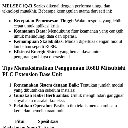
MELSEC iQ-R Series
dikenal dengan performa tinggi dan
teknologi mutakhir. Beberapa keunggulan utama dari seri ini:
Kecepatan Pemrosesan Tinggi:
Waktu respons yang lebih
cepat untuk aplikasi kritis.
Keamanan Data:
Mendukung fitur keamanan yang canggih
untuk melindungi data dan operasi.
Kemampuan Skalabilitas:
Mudah diperluas dengan modul
tambahan seperti R68B.
Efisiensi Energi:
Sistem yang hemat daya untuk
pengurangan biaya operasional.
Tips Memaksimalkan Penggunaan R68B Mitsubishi
PLC Extension Base Unit
Rencanakan Sistem dengan Baik:
Tentukan jumlah modul
yang dibutuhkan sebelum instalasi.
Gunakan Kabel Berkualitas:
Untuk menghindari gangguan
sinyal atau masalah koneksi.
Pelatihan Operator:
Pastikan tim teknis memahami cara
kerja dan pemeliharaan unit.
Fitur
Spesifikasi
Kedalaman (mm)
32,5 mm