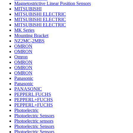
Magnetostrictive Linear Position Sensors
MITSUBISHI
MITSUBISHI ELECTRIC
MITSUBISHI ELECTRIC
MITSUBISHI ELECTRIC
MK Series
Mounting Bracket
NZ2MC-2MBS
OMRON
OMRON
Omron
OMRON
OMRON
OMRON
Panasonic
Panasonic
PANASONIC
PEPPERL FUCHS
PEPPERL+FUCHS
PEPPERL+FUCHS
Photoelectric
Photoelectric Sensors
Photoelectric sensors
Photoelectric Sensors
Photoelectric Sensors