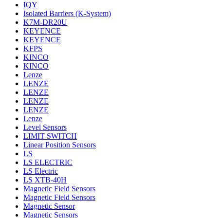
IQY
Isolated Barriers (K-System)
K7M-DR20U
KEYENCE
KEYENCE
KFPS
KINCO
KINCO
Lenze
LENZE
LENZE
LENZE
LENZE
Lenze
Level Sensors
LIMIT SWITCH
Linear Position Sensors
LS
LS ELECTRIC
LS Electric
LS XTB-40H
Magnetic Field Sensors
Magnetic Field Sensors
Magnetic Sensor
Magnetic Sensors