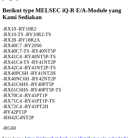
Berikut type MELSEC iQ-R E/A-Module yang
Kami Sediakan
-RX10 -RY10R2
-RX10-TS -RY10R2-TS
-RX28 -RY18R2A
-RX40C7 -RY20S6
-RX40C7-TS -RY40NT5P
-RX41C4 -RY40NT5P-TS
-RX41C4-TS -RY41NT2P
-RX42C4 -RY41NT2P-TS
-RX40PC6H -RY41NT2H
-RX40NC6H -RY42NT2P
-RX41C6HS -RY40PT5P
-RX61C6HS -RY40PT5P-TS
-RX70C4 -RY41PT1P
-RX71C4 -RY41PT1P-TS
-RX72C4 -RY41PT2H
-RY42PT1P
-RH42C4NT2P
-RG60