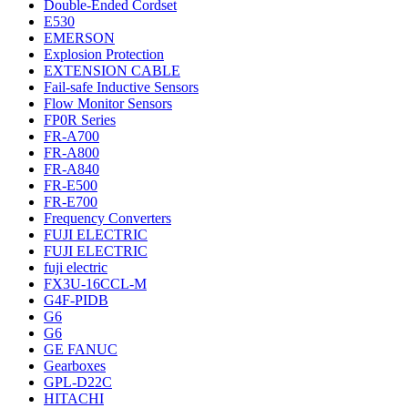
Double-Ended Cordset
E530
EMERSON
Explosion Protection
EXTENSION CABLE
Fail-safe Inductive Sensors
Flow Monitor Sensors
FP0R Series
FR-A700
FR-A800
FR-A840
FR-E500
FR-E700
Frequency Converters
FUJI ELECTRIC
FUJI ELECTRIC
fuji electric
FX3U-16CCL-M
G4F-PIDB
G6
G6
GE FANUC
Gearboxes
GPL-D22C
HITACHI