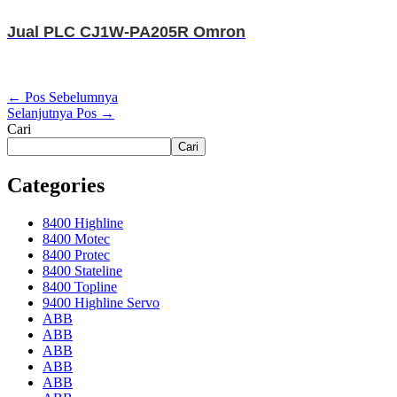
Jual PLC CJ1W-PA205R Omron
←
Pos Sebelumnya
Selanjutnya Pos
→
Cari
Cari
Categories
8400 Highline
8400 Motec
8400 Protec
8400 Stateline
8400 Topline
9400 Highline Servo
ABB
ABB
ABB
ABB
ABB