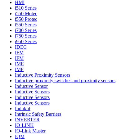
HMI
i510 Series
i550 Motec
i550 Protec
i550 Series
i700 Series
i750 Series
i950 Series
IDEC
IFM
IFM
IME
IMF
Inductive Proximity Sensors
Inductive proximity switches and proximity sensors
Inductive Sensor
Inductive Sensors
Inductive Sensors
Inductive Sensors
Induktif
Intrinsic Safety Barriers
INVERTER
IO-LINK
IO-Link Master
IQM