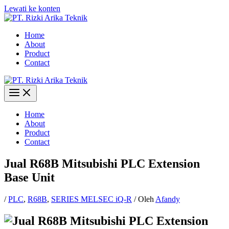
Lewati ke konten
Home
About
Product
Contact
Home
About
Product
Contact
Jual R68B Mitsubishi PLC Extension
Base Unit
/
PLC
,
R68B
,
SERIES MELSEC iQ-R
/ Oleh
Afandy