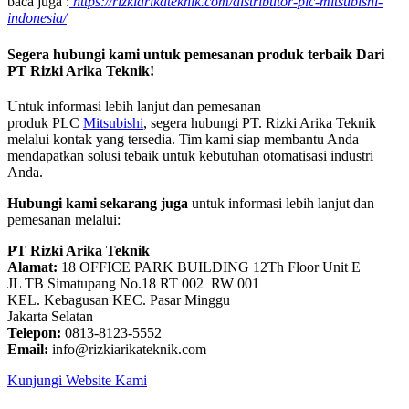
baca juga :
https://rizkiarikateknik.com/distributor-plc-mitsubishi-
indonesia/
Segera hubungi kami untuk pemesanan produk terbaik Dari
PT Rizki Arika Teknik!
Untuk informasi lebih lanjut dan pemesanan
produk PLC
Mitsubishi
, segera hubungi PT. Rizki Arika Teknik
melalui kontak yang tersedia. Tim kami siap membantu Anda
mendapatkan solusi tebaik untuk kebutuhan otomatisasi industri
Anda.
Hubungi kami sekarang juga
untuk informasi lebih lanjut dan
pemesanan melalui:
PT Rizki Arika Teknik
Alamat:
18 OFFICE PARK BUILDING 12Th Floor Unit E
JL TB Simatupang No.18 RT 002 RW 001
KEL. Kebagusan KEC. Pasar Minggu
Jakarta Selatan
Telepon:
0813-8123-5552
Email:
info@rizkiarikateknik.com
Kunjungi Website Kami