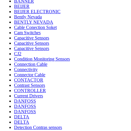
BANNER
BEIJER
BEIJER ELECTRONIC
Bently Nevada
BENTLY NEVADA
Cable Conection Soket
Cam Switches
Capacitive Sensors
Capacitive Sensors
Capacitive Sensors
CJ2
Condition Monitoring Sensors
Connection Cable
Connectivity
Connector Cable
CONTACTOR
Contrast Sensors
CONTROLLER
Current Drivers
DANFOSS
DANFOSS
DANFOSS
DELTA
DELTA
Detection Contras sensors