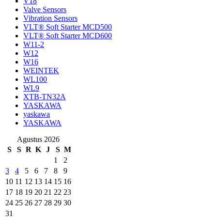
V18
Valve Sensors
Vibration Sensors
VLT® Soft Starter MCD500
VLT® Soft Starter MCD600
W11-2
W12
W16
WEINTEK
WL100
WL9
XTB-TN32A
YASKAWA
yaskawa
YASKAWA
Agustus 2026
S
S
R
K
J
S
M
1
2
3
4
5
6
7
8
9
10
11
12
13
14
15
16
17
18
19
20
21
22
23
24
25
26
27
28
29
30
31