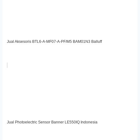
Jual Aksesoris BTL6-A-MF07-A-PF/M5 BAM01N3 Balluff
Jual Photoelectric Sensor Banner LE550IQ Indonesia