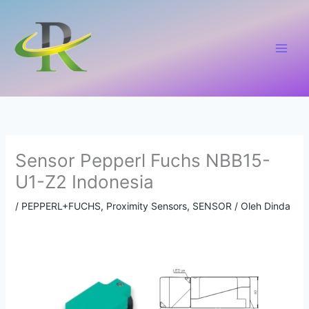
Lewati
ke
konten
Sensor Pepperl Fuchs NBB15-
U1-Z2 Indonesia
/
PEPPERL+FUCHS
,
Proximity Sensors
,
SENSOR
/ Oleh
Dinda