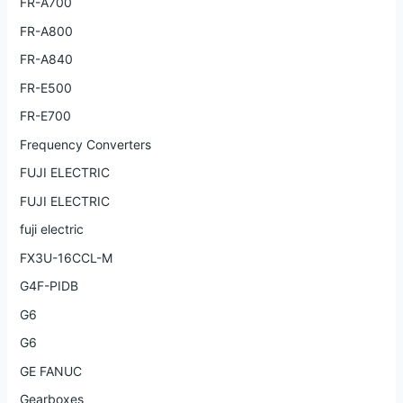
FR-A700
FR-A800
FR-A840
FR-E500
FR-E700
Frequency Converters
FUJI ELECTRIC
FUJI ELECTRIC
fuji electric
FX3U-16CCL-M
G4F-PIDB
G6
G6
GE FANUC
Gearboxes