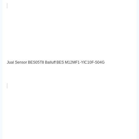
Jual Sensor BES05T8 Balluff BES M12MF1-YIC10F-S04G