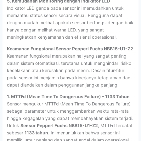
5. Kemudahan Monitoring dengan Indikator LED
Indikator LED ganda pada sensor ini memudahkan untuk
memantau status sensor secara visual. Pengguna dapat
dengan mudah melihat apakah sensor berfungsi dengan baik
hanya dengan melihat warna LED, yang sangat
meningkatkan kenyamanan dan efisiensi operasional.
Keamanan Fungsional Sensor Pepperl Fuchs NBB15-U1-Z2
Keamanan fungsional merupakan hal yang sangat penting
dalam sistem otomatisasi, terutama untuk menghindari risiko
kecelakaan atau kerusakan pada mesin. Desain fitur-fitur
pada sensor ini menjamin bahwa kinerjanya tetap aman dan
dapat diandalkan dalam penggunaan jangka panjang.
1. MTTFd (Mean Time To Dangerous Failure) – 1133 Tahun
Sensor mengukur MTTFd (Mean Time To Dangerous Failure)
sebagai parameter untuk menggambarkan waktu rata-rata
hingga kegagalan yang dapat membahayakan sistem terjadi.
Untuk
Sensor Pepperl Fuchs NBB15-U1-Z2
, MTTFd tercatat
sebesar
1133 tahun
. Ini menunjukkan bahwa sensor ini
memiliki umur panjang dan sangat andal dalam operasional